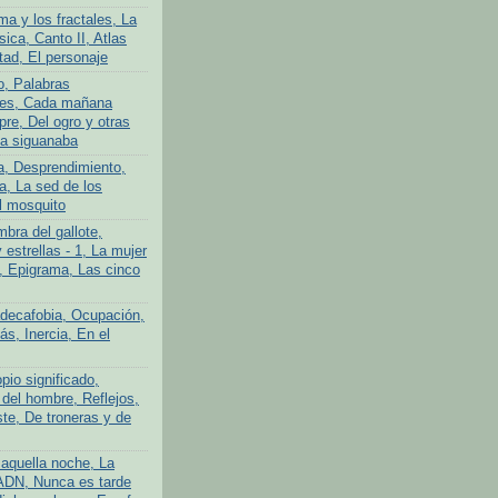
ma y los fractales, La
ica, Canto II, Atlas
tad, El personaje
o, Palabras
tes, Cada mañana
re, Del ogro y otras
La siguanaba
a, Desprendimiento,
a, La sed de los
l mosquito
bra del gallote,
y estrellas - 1, La mujer
n, Epigrama, Las cinco
adecafobia, Ocupación,
s, Inercia, En el
pio significado,
 del hombre, Reflejos,
te, De troneras y de
aquella noche, La
ADN, Nunca es tarde