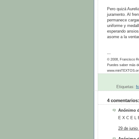
Pero quizá Aureli
juramento. Al fre
permanece cargad
uniforme y medall
esperando ansiosa 
asome a la venta
---
© 2008, Francisco R
Puedes saber más de
www.miniTEXTOS.or
Etiquetas:
f
4 comentarios
Anónimo di
E X C E L E
29 de junio
Anónimo di