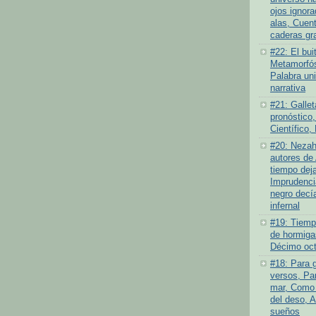
ojos ignor
alas, Cuen
caderas gr
#22: El bui
Metamorfós
Palabra un
narrativa
#21: Gallet
pronóstico,
Científico,
#20: Nezah
autores de 
tiempo deja
Imprudenci
negro decí
infernal
#19: Tiempo
de hormiga
Décimo oct
#18: Para 
versos, Par
mar, Como 
del deso, 
sueños