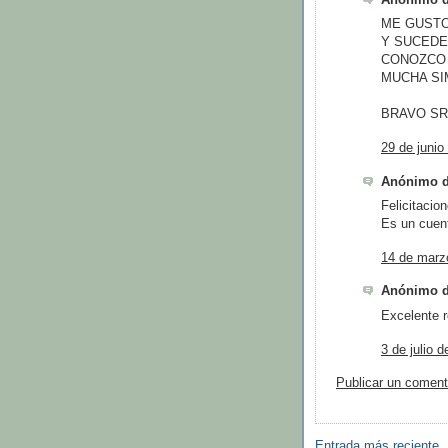
ME GUSTO
Y SUCEDE
CONOZCO 
MUCHA SIM
BRAVO SR
29 de junio
Anónimo di
Felicitacion
Es un cuent
14 de marz
Anónimo di
Excelente r
3 de julio 
Publicar un coment
Entrada más reciente