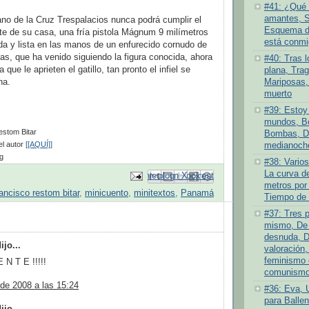
#41: ¿Qué 
amantes, S
ano de la Cruz Trespalacios nunca podrá cumplir el
Esquema de
nte de su casa, una fría pistola Mágnum 9 milímetros
está conmi
a y lista en las manos de un enfurecido cornudo de
as, que ha venido siguiendo la figura conocida, ahora
#40: Tras l
que le aprieten el gatillo, tan pronto el infiel se
plana, Tra
na.
Mariposas,
muerto
#39: Estoy 
mundos, Be
estom Bitar
Bombas, D
l autor
[[AQUÍ]]
medianoch
g
#38: Varios
La curva de
Enviar por correo electrónico
Compartir con Facebook
Escribe un blog
Compartir en Pinterest
Compartir en X
metros por
rancisco restom bitar
,
minicuento
,
minitextos
,
Panamá
Tiempo de 
#37: Tres 
:
mismo, De 
desnuda, D
jo...
valoración,
feminismo 
 N T E !!!!!
comunismo 
 de 2008 a las 15:24
#36: Eva, 
para Ballen
jo...