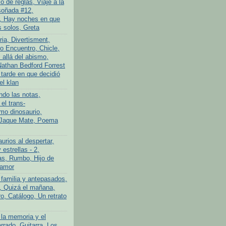
 de reglas, Viaje a la
soñada #12,
, Hay noches en que
 solos, Greta
ria, Divertisment,
 Encuentro, Chicle,
allá del abismo,
athan Bedford Forrest
 tarde en que decidió
el klan
ndo las notas,
el trans-
imo dinosaurio,
 Jaque Mate, Poema
urios al despertar,
 estrellas - 2,
s, Rumbo, Hijo de
 amor
 familia y antepasados,
o, Quizá el mañana,
o, Catálogo, Un retrato
 la memoria y el
rrado, Guitarra, Los