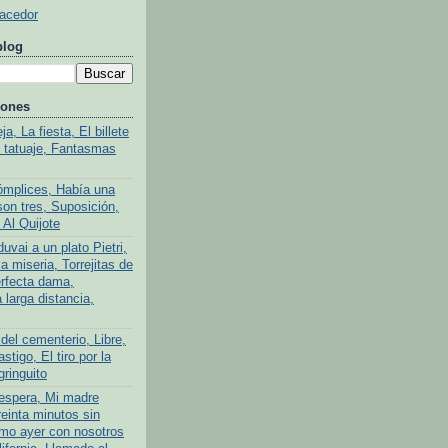
Hacedor
blog
iones
a, La fiesta, El billete
l tatuaje, Fantasmas
ómplices, Había una
son tres, Suposición,
 Al Quijote
uvai a un plato Pietri,
a miseria, Torrejitas de
rfecta dama,
larga distancia,
del cementerio, Libre,
stigo, El tiro por la
gringuito
 espera, Mi madre
reinta minutos sin
mo ayer con nosotros