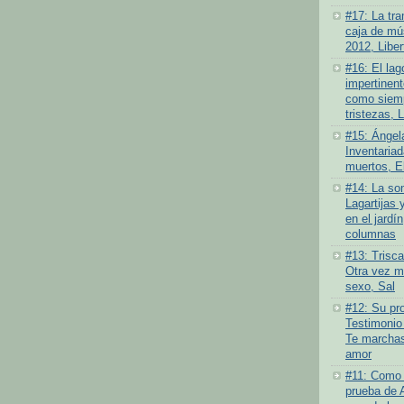
#17: La tra
caja de mús
2012, Liber
#16: El lag
impertinen
como siemp
tristezas, 
#15: Ángel
Inventariad
muertos, E
#14: La som
Lagartijas 
en el jardí
columnas
#13: Trisc
Otra vez má
sexo, Sal
#12: Su pro
Testimonio
Te marchas
amor
#11: Como 
prueba de 