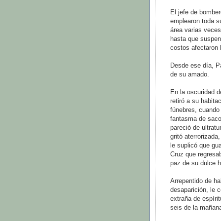
El jefe de bomber
emplearon toda su
área varias veces
hasta que suspend
costos afectaron 
Desde ese día, Pa
de su amado.
En la oscuridad d
retiró a su habita
fúnebres, cuando 
fantasma de saco 
pareció de ultrat
gritó aterrorizad
le suplicó que gu
Cruz que regresab
paz de su dulce h
Arrepentido de ha
desaparición, le 
extraña de espír
seis de la mañan