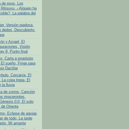
a de esos, Los
 Ritisuyu, ¿Alguien ha
isible?, La palabra del
er, Versión piadosa,
o dedos, Descubierto,
opa
ón y Azrael, El
guraciones, Visión
Day 8, Punto final
o, Carta a propósito
 El sueño, Finge para
uio Dactilar
bulo, Cercanía, El
 La copa trepa, El
 la lluvia
ia de zorros, Canción
os rinocerontes,
Génesis 0:0, El solo
 de Oriente
mo, Eclipse de agujas
ar de todo, La tarde
anto, Mi amante