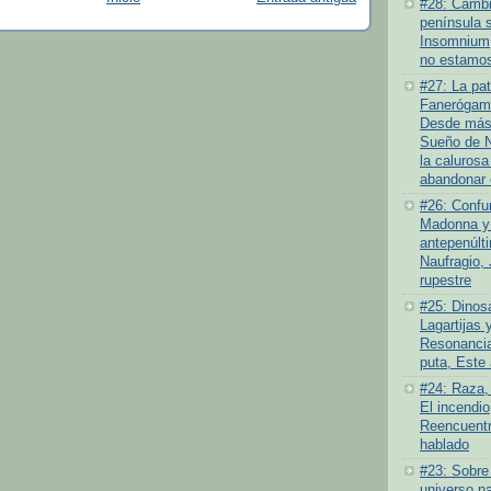
#28: Cambio
península 
Insomnium
no estamos
#27: La pat
Fanerógamo
Desde más 
Sueño de N
la calurosa
abandonar 
#26: Confu
Madonna y 
antepenúlt
Naufragio,
rupestre
#25: Dinosa
Lagartijas y
Resonancia
puta, Este
#24: Raza,
El incendi
Reencuentr
hablado
#23: Sobre
universo na