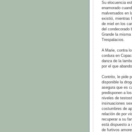
Su elocuencia est
enamorado cuando
malversados en l
existió, mientras
de miel en los ca
del condecorado 
Grande la misma t
Trespalacios.
A Marie, contra l
cordura en Copac
danza de la lamb
por el que abando
Contrito, le pide 
disponible la dro
asegura que es c
predisponen a los
niveles de testos
insinuaciones sex
costumbres de ap
relación de por vi
recuperar a su fa
está dispuesto a 
de furtivos amore