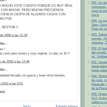
#35: Un dí
 MUCHO ESTE CUENTO PORQUE ES MUY REAL
conversos,
 CON MUCHA, PERO MUCHA FRECUENCIA.
visto al inv
CIENCIA CIERTA DE ALGUNOS CASOS CON
vacío
ILITUD.
#34: La muj
Sara, Cinc
. RESTOM !!
Plato de s
#33: Salom
 de 2008 a las 15:28
secreto, Fi
siniestra, 
jo...
#32: El bes
es !
del mundo,
o corto pero amero y muy original. Le doy un 10 !!
mí, Soliloq
o de 2009 a las 13:48
#31: Sonám
observador,
jo...
fuego sobre
ealidad llevada con gracia y buen ritmo literario.
#30: Histor
de cuna, L
de 2010 a las 8:01
Aguacate, 
de la Plaza
ario
#29: Orgas
XLII, A pes
subía su c
Inicio
Entrada antigua