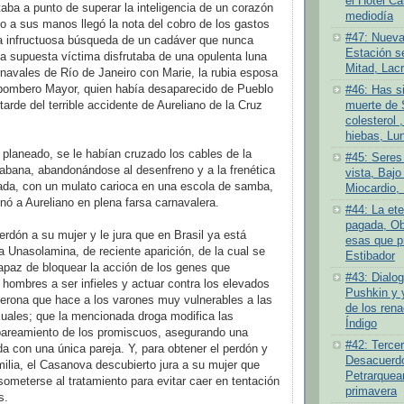
el Hotel Ca
aba a punto de superar la inteligencia de un corazón
mediodía
 a sus manos llegó la nota del cobro de los gastos
#47: Nueva
a infructuosa búsqueda de un cadáver que nunca
Estación se
 la supuesta víctima disfrutaba de una opulenta luna
Mitad, Lacr
rnavales de Río de Janeiro con Marie, la rubia esposa
bombero Mayor, quien había desaparecido de Pueblo
#46: Has si
arde del terrible accidente de Aureliano de la Cruz
muerte de 
colesterol ,
hiebas, Lu
o planeado, se le habían cruzado los cables de la
#45: Seres
abana, abandonándose al desenfreno y a la frenética
vista, Bajo 
ada, con un mulato carioca en una escola de samba,
Miocardio, 
nó a Aureliano en plena farsa carnavalera.
#44: La ete
pagada, Ob
perdón a su mujer y le jura que en Brasil ya está
esas que pr
ga Unasolamina, de reciente aparición, de la cual se
Estibador
apaz de bloquear la acción de los genes que
#43: Dialog
 hombres a ser infieles y actuar contra los elevados
Pushkin y 
terona que hace a los varones muy vulnerables a las
de los rena
uales; que la mencionada droga modifica las
Índigo
areamiento de los promiscuos, asegurando una
#42: Tercer
da con una única pareja. Y, para obtener el perdón y
Desacuerdo 
milia, el Casanova descubierto jura a su mujer que
Petrarquea
someterse al tratamiento para evitar caer en tentación
primavera
s.