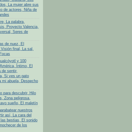
ados, La mujer abre sus
to de actores, Niña de
andes
tre, La palabra,
is, Proyecto Valencia,
iversal, Seres de
as de nuez, El
 Visión final, La sal,
 Focas
ualcóyotl y 100
América, Íntimo, El
 de sentir,
a, Si ves un gato
a mi abuela, Despecho
 para descubrir, Hilo
s, Zona peligrosa,
avo sueño, El maletín
garabatear nuestros
tir así, La cara del
las bestias, El sonido
Anochecer de los