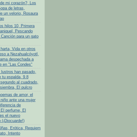
de mi corazón?, Los
opa de letras,
 un velorio, Rosaura
go
os hilos 10, Primera
ganiquel, Pescando
 Canción para un gato
harta, Vida en otros
so a Nezahualcóyotl,
ama despechada a
e en "Las Condes"
 lustros han pasado,
 tu espalda, 9.8
 segundo al cuadrado,
siembra, El pulcro
poemas de amor, el
niño ante una mujer
iferencia de
 El perfume, El
es el nuevo
(¡Diocuarde!)
Uñas, Erótica, Requiem
ato, Intento