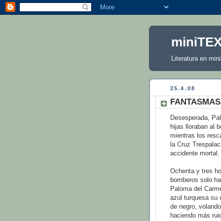
miniTE
Literatura en mini
25.4.08
FANTASMAS E
Desesperada, Pa
hijas lloraban al 
mientras los resc
la Cruz Trespalac
accidente mortal.
Ochenta y tres h
bomberos solo hab
Paloma del Carme
azul turquesa su 
de negro, volando
haciendo más ruid