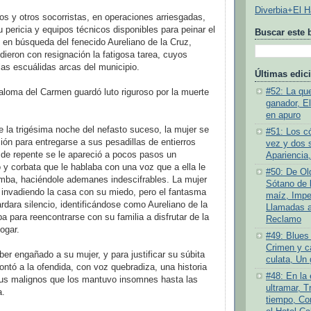
Diverbia+El 
os y otros socorristas, en operaciones arriesgadas,
 pericia y equipos técnicos disponibles para peinar el
Buscar este 
 en búsqueda del fenecido Aureliano de la Cruz,
ieron con resignación la fatigosa tarea, cuyos
las escuálidas arcas del municipio.
Últimas edic
#52: La quej
loma del Carmen guardó luto riguroso por la muerte
ganador, E
en apuro
e la trigésima noche del nefasto suceso, la mujer se
#51: Los c
ción para entregarse a sus pesadillas de entierros
vez y dos 
de repente se le apareció a pocos pasos un
Apariencia,
y corbata que le hablaba con una voz que a ella le
#50: De Old
umba, haciéndole ademanes indescifrables. La mujer
Sótano de l
a, invadiendo la casa con su miedo, pero el fantasma
maíz, Impe
ardara silencio, identificándose como Aureliano de la
Llamadas a 
a para reencontrarse con su familia a disfrutar de la
Reclamo
ogar.
#49: Blues 
Crimen y ca
ber engañado a su mujer, y para justificar su súbita
culata, Un 
contó a la ofendida, con voz quebradiza, una historia
#48: En la
itus malignos que los mantuvo insomnes hasta las
ultramar, T
a.
tiempo, Co