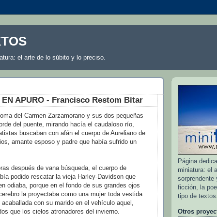
XTOS
atura: el arte de lo súbito y lo preciso.
N APURO - Francisco Restom Bitar
loma del Carmen Zarzamorano y sus dos pequeñas
borde del puente, mirando hacía el caudaloso río,
atistas buscaban con afán el cuerpo de Aureliano de
ios, amante esposo y padre que había sufrido un
Página dedicad
oras después de vana búsqueda, el cuerpo de
miniatura: el a
ía podido rescatar la vieja Harley-Davidson que
sorprendente y
n odiaba, porque en el fondo de sus grandes ojos
ficción, la po
cerebro la proyectaba como una mujer toda vestida
tipo de textos
 acaballada con su marido en el vehículo aquel,
os que los cielos atronadores del invierno.
Otros proyec