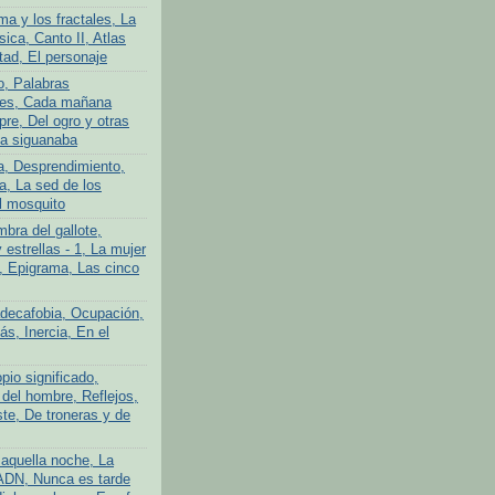
ma y los fractales, La
ica, Canto II, Atlas
tad, El personaje
o, Palabras
tes, Cada mañana
re, Del ogro y otras
La siguanaba
a, Desprendimiento,
a, La sed de los
l mosquito
bra del gallote,
y estrellas - 1, La mujer
n, Epigrama, Las cinco
adecafobia, Ocupación,
s, Inercia, En el
pio significado,
 del hombre, Reflejos,
te, De troneras y de
aquella noche, La
ADN, Nunca es tarde