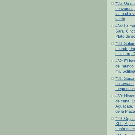
#35: Un dí
conversos,
visto al inv
vacío
#34: La muj
Sara, Cinc
Plato de s
#33: Salom
secreto, Fi
siniestra, 
#32: El bes
del mundo,
mí, Soliloq
#31: Sonám
observador,
fuego sobre
#30: Histor
de cuna, L
Aguacate, 
de la Plaza
#29: Orgas
XLII, A pes
subía su c