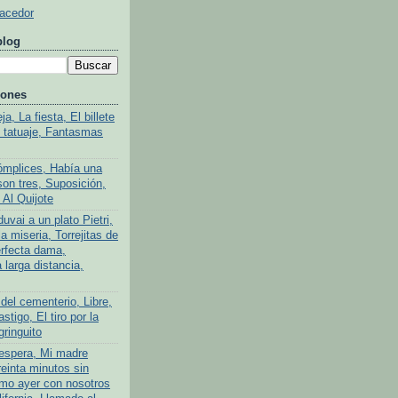
Hacedor
blog
iones
a, La fiesta, El billete
l tatuaje, Fantasmas
ómplices, Había una
son tres, Suposición,
 Al Quijote
uvai a un plato Pietri,
a miseria, Torrejitas de
rfecta dama,
larga distancia,
del cementerio, Libre,
stigo, El tiro por la
gringuito
 espera, Mi madre
reinta minutos sin
mo ayer con nosotros