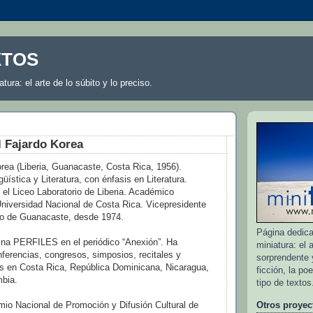
XTOS
atura: el arte de lo súbito y lo preciso.
 Fajardo Korea
rea (Liberia, Guanacaste, Costa Rica, 1956).
üística y Literatura, con énfasis en Literatura.
n el Liceo Laboratorio de Liberia. Académico
 Universidad Nacional de Costa Rica. Vicepresidente
rio de Guanacaste, desde 1974.
Página dedicad
mna PERFILES en el periódico “Anexión”. Ha
miniatura: el a
nferencias, congresos, simposios, recitales y
sorprendente y
rios en Costa Rica, República Dominicana, Nicaragua,
ficción, la po
mbia.
tipo de textos
io Nacional de Promoción y Difusión Cultural de
Otros proyec