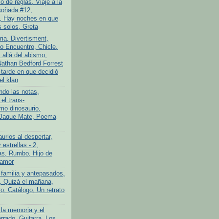
 de reglas, Viaje a la
soñada #12,
, Hay noches en que
 solos, Greta
ria, Divertisment,
 Encuentro, Chicle,
allá del abismo,
athan Bedford Forrest
 tarde en que decidió
el klan
ndo las notas,
el trans-
imo dinosaurio,
 Jaque Mate, Poema
urios al despertar,
 estrellas - 2,
s, Rumbo, Hijo de
 amor
 familia y antepasados,
o, Quizá el mañana,
o, Catálogo, Un retrato
 la memoria y el
rrado, Guitarra, Los