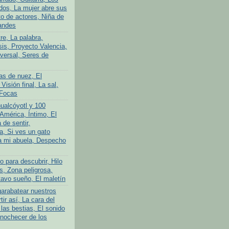
ados, La mujer abre sus
to de actores, Niña de
andes
tre, La palabra,
is, Proyecto Valencia,
iversal, Seres de
as de nuez, El
 Visión final, La sal,
 Focas
ualcóyotl y 100
América, Íntimo, El
 de sentir,
a, Si ves un gato
a mi abuela, Despecho
 para descubrir, Hilo
s, Zona peligrosa,
avo sueño, El maletín
garabatear nuestros
tir así, La cara del
las bestias, El sonido
Anochecer de los