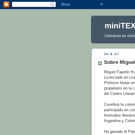
miniTE
Literatura en mini
30.8.07
Sobre Miguel
Miguel Fajardo Ko
Licenciado en Ling
Profesor titular e
propietario en la
del Centro Litera
Coordina la colu
participado en co
festivales litera
Argentina y Colo
Ha ganado el Prem