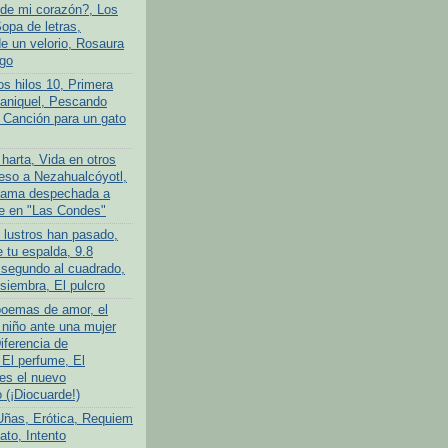
de mi corazón?, Los
opa de letras,
 un velorio, Rosaura
go
os hilos 10, Primera
ganiquel, Pescando
 Canción para un gato
harta, Vida en otros
so a Nezahualcóyotl,
ama despechada a
e en "Las Condes"
 lustros han pasado,
 tu espalda, 9.8
 segundo al cuadrado,
siembra, El pulcro
poemas de amor, el
niño ante una mujer
iferencia de
 El perfume, El
es el nuevo
(¡Diocuarde!)
Uñas, Erótica, Requiem
ato, Intento