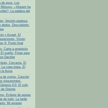
a de esos, Los
 Ritisuyu, ¿Alguien ha
isible?, La palabra del
er, Versión piadosa,
o dedos, Descubierto,
opa
ón y Azrael, El
guraciones, Visión
Day 8, Punto final
o, Carta a propósito
 El sueño, Finge para
uio Dactilar
bulo, Cercanía, El
 La copa trepa, El
 la lluvia
ia de zorros, Canción
os rinocerontes,
Génesis 0:0, El solo
 de Oriente
mo, Eclipse de agujas
ar de todo, La tarde
anto, Mi amante