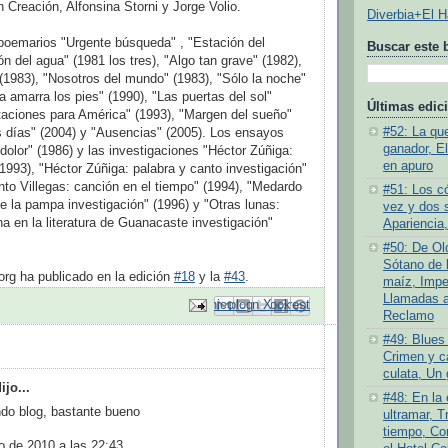
 Creación, Alfonsina Storni y Jorge Volio.
Diverbia+El 
poemarios "Urgente búsqueda" , "Estación del
Buscar este 
n del agua" (1981 los tres), "Algo tan grave" (1982),
 (1983), "Nosotros del mundo" (1983), "Sólo la noche"
ra amarra los pies" (1990), "Las puertas del sol"
Últimas edic
taciones para América" (1993), "Margen del sueño"
#52: La quej
s días" (2004) y "Ausencias" (2005). Los ensayos
ganador, E
 dolor" (1986) y las investigaciones "Héctor Zúñiga:
en apuro
(1993), "Héctor Zúñiga: palabra y canto investigación"
to Villegas: canción en el tiempo" (1994), "Medardo
#51: Los c
e la pampa investigación" (1996) y "Otras lunas:
vez y dos 
a en la literatura de Guanacaste investigación"
Apariencia,
#50: De Old
Sótano de l
g ha publicado en la edición
#18
y la
#43
.
maíz, Impe
Llamadas a 
Enviar por correo electrónico
Compartir con Facebook
Escribe un blog
Compartir en Pinterest
Compartir en X
Reclamo
#49: Blues 
Crimen y ca
culata, Un 
jo...
#48: En la
do blog, bastante bueno
ultramar, T
tiempo, Co
o de 2010 a las 22:43