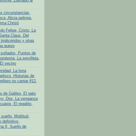
lifornia, Llamado al
s circunstancias,
ca, Alicia peliroja,
ima Christi
do Felipe, Cristo, La
Santa Claus, Del
 triglicéridos y otras
na queso
 soñados, Puntos de
protesta, La servilleta,
El vecino
rnidad, La hora
elisco, Historias de
efiero no cantar #12,
o de Galileo, El gato
yo, Dos, La venganza
cuajos, El regalito,
 sueño, Multitud,
definitivo,
na II, Sueño de