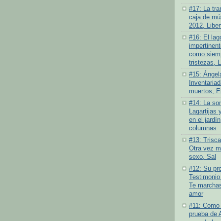
#17: La tra
caja de mús
2012, Liber
#16: El lag
impertinen
como siemp
tristezas, 
#15: Ángel
Inventariad
muertos, E
#14: La som
Lagartijas 
en el jardí
columnas
#13: Trisc
Otra vez má
sexo, Sal
#12: Su pro
Testimonio
Te marchas
amor
#11: Como 
prueba de 