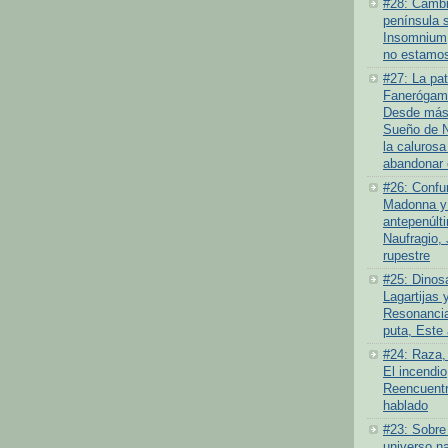
#28: Cambio
península 
Insomnium
no estamos
#27: La pat
Fanerógamo
Desde más 
Sueño de N
la calurosa
abandonar 
#26: Confu
Madonna y 
antepenúlt
Naufragio,
rupestre
#25: Dinosa
Lagartijas y
Resonancia
puta, Este
#24: Raza,
El incendi
Reencuentr
hablado
#23: Sobre
universo na