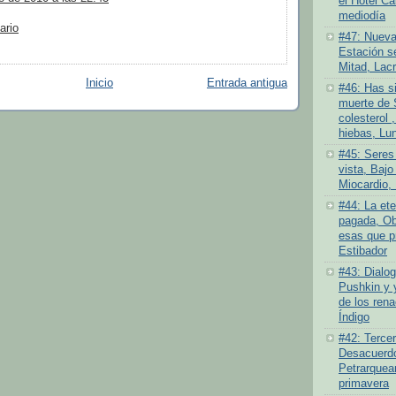
el Hotel Ca
mediodía
ario
#47: Nueva
Estación se
Mitad, Lacr
Inicio
Entrada antigua
#46: Has si
muerte de 
colesterol ,
hiebas, Lu
#45: Seres
vista, Bajo 
Miocardio, 
#44: La ete
pagada, Ob
esas que pr
Estibador
#43: Dialog
Pushkin y 
de los rena
Índigo
#42: Tercer
Desacuerdo 
Petrarquea
primavera