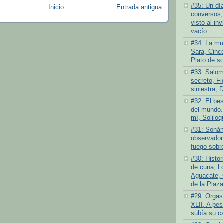
#35: Un dí
Inicio
Entrada antigua
conversos,
visto al inv
vacío
#34: La muj
Sara, Cinc
Plato de s
#33: Salom
secreto, Fi
siniestra, 
#32: El bes
del mundo,
mí, Soliloq
#31: Sonám
observador,
fuego sobre
#30: Histor
de cuna, L
Aguacate, 
de la Plaza
#29: Orgas
XLII, A pes
subía su c