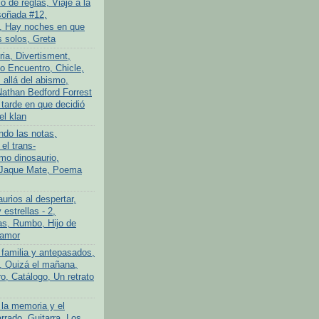
 de reglas, Viaje a la
soñada #12,
, Hay noches en que
 solos, Greta
ria, Divertisment,
 Encuentro, Chicle,
allá del abismo,
athan Bedford Forrest
 tarde en que decidió
el klan
ndo las notas,
el trans-
imo dinosaurio,
 Jaque Mate, Poema
urios al despertar,
 estrellas - 2,
s, Rumbo, Hijo de
 amor
 familia y antepasados,
o, Quizá el mañana,
o, Catálogo, Un retrato
 la memoria y el
rrado, Guitarra, Los