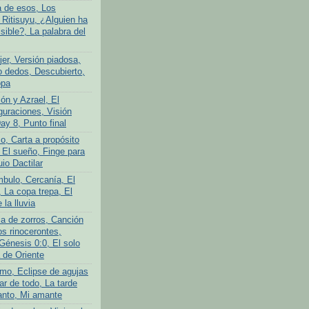
a de esos, Los
 Ritisuyu, ¿Alguien ha
isible?, La palabra del
er, Versión piadosa,
o dedos, Descubierto,
opa
ón y Azrael, El
guraciones, Visión
Day 8, Punto final
o, Carta a propósito
 El sueño, Finge para
uio Dactilar
bulo, Cercanía, El
 La copa trepa, El
 la lluvia
ia de zorros, Canción
os rinocerontes,
Génesis 0:0, El solo
 de Oriente
mo, Eclipse de agujas
ar de todo, La tarde
anto, Mi amante