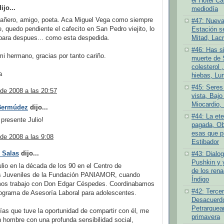
el Hotel Ca
ijo...
mediodía
pañero, amigo, poeta. Aca Miguel Vega como siempre
#47: Nueva
, quedo pendiente el cafecito en San Pedro viejito, lo
Estación se
para despues... como esta despedida.
Mitad, Lacr
#46: Has si
i hermano, gracias por tanto cariño.
muerte de 
colesterol ,
a
hiebas, Lu
#45: Seres
 de 2008 a las 20:57
vista, Bajo 
Miocardio, 
 Bermúdez
dijo...
#44: La ete
presente Julio!
pagada, Ob
esas que pr
 de 2008 a las 9:08
Estibador
 Salas
dijo...
#43: Dialog
Pushkin y 
lio en la década de los 90 en el Centro de
de los rena
as Juveniles de la Fundación PANIAMOR, cuando
Índigo
os trabajo con Don Edgar Céspedes. Coordinabamos
#42: Tercer
rograma de Asesoría Laboral para adolescentes.
Desacuerdo 
Petrarquea
ías que tuve la oportunidad de compartir con él, me
primavera
 hombre con una profunda sensibilidad social,