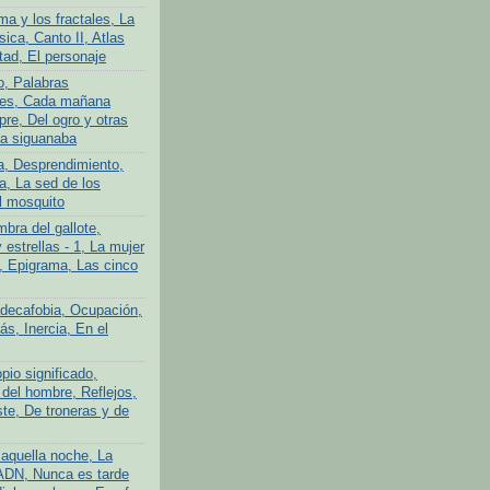
ma y los fractales, La
ica, Canto II, Atlas
tad, El personaje
o, Palabras
tes, Cada mañana
re, Del ogro y otras
La siguanaba
a, Desprendimiento,
a, La sed de los
l mosquito
bra del gallote,
y estrellas - 1, La mujer
n, Epigrama, Las cinco
adecafobia, Ocupación,
s, Inercia, En el
pio significado,
 del hombre, Reflejos,
te, De troneras y de
aquella noche, La
ADN, Nunca es tarde