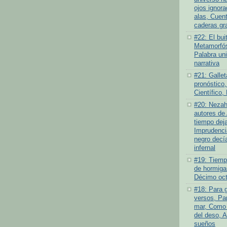
ojos ignor
alas, Cuen
caderas gr
#22: El bui
Metamorfós
Palabra un
narrativa
#21: Gallet
pronóstico,
Científico,
#20: Nezah
autores de 
tiempo deja
Imprudenci
negro decí
infernal
#19: Tiempo
de hormiga
Décimo oct
#18: Para 
versos, Par
mar, Como 
del deso, 
sueños