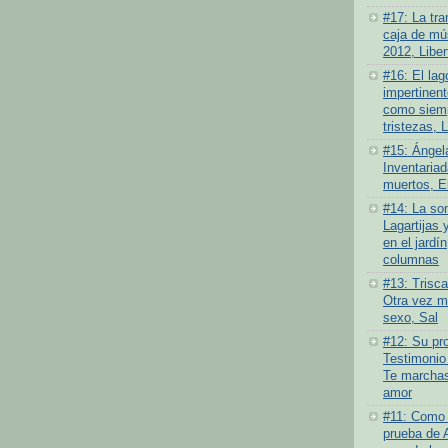
#17: La tra
caja de mús
2012, Liber
#16: El lag
impertinen
como siemp
tristezas, 
#15: Ángel
Inventariad
muertos, E
#14: La som
Lagartijas 
en el jardí
columnas
#13: Trisc
Otra vez má
sexo, Sal
#12: Su pro
Testimonio
Te marchas
amor
#11: Como 
prueba de 