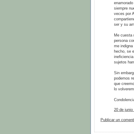
enamorado 
siempre nu
veces por A
compartiend
ser y su am
Me cuesta m
persona com
me indigna
hecho, se e
ineficienci
sujetos han
Sin embarg
podemos rec
que creemo
lo volverem
Condolencia
20 de junio
Publicar un coment