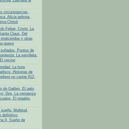
lifornia, Llamado al
s circunstancias,
ca, Alicia peliroja,
ima Christi
do Felipe, Cristo, La
Santa Claus, Del
 triglicéridos y otras
na queso
 soñados, Puntos de
protesta, La servilleta,
El vecino
rnidad, La hora
elisco, Historias de
efiero no cantar #12,
o de Galileo, El gato
yo, Dos, La venganza
cuajos, El regalito,
 sueño, Multitud,
definitivo,
na II, Sueño de