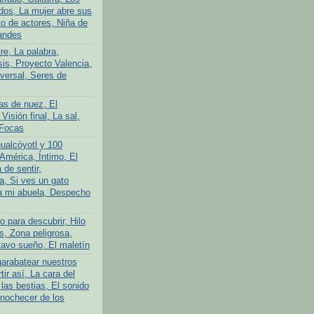
ados, La mujer abre sus
to de actores, Niña de
andes
tre, La palabra,
is, Proyecto Valencia,
iversal, Seres de
as de nuez, El
 Visión final, La sal,
 Focas
ualcóyotl y 100
América, Íntimo, El
 de sentir,
a, Si ves un gato
a mi abuela, Despecho
 para descubrir, Hilo
s, Zona peligrosa,
avo sueño, El maletín
garabatear nuestros
tir así, La cara del
las bestias, El sonido
Anochecer de los