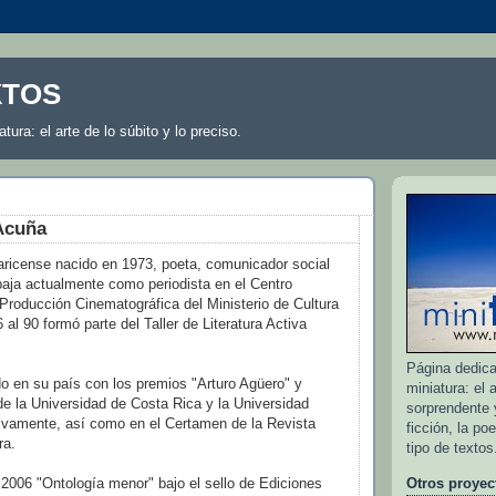
XTOS
atura: el arte de lo súbito y lo preciso.
Acuña
aricense nacido en 1973, poeta, comunicador social
baja actualmente como periodista en el Centro
Producción Cinematográfica del Ministerio de Cultura
 al 90 formó parte del Taller de Literatura Activa
Página dedicad
o en su país con los premios "Arturo Agüero" y
miniatura: el a
e la Universidad de Costa Rica y la Universidad
sorprendente y
tivamente, así como en el Certamen de la Revista
ficción, la po
ra.
tipo de textos
 2006 "Ontología menor" bajo el sello de Ediciones
Otros proyec