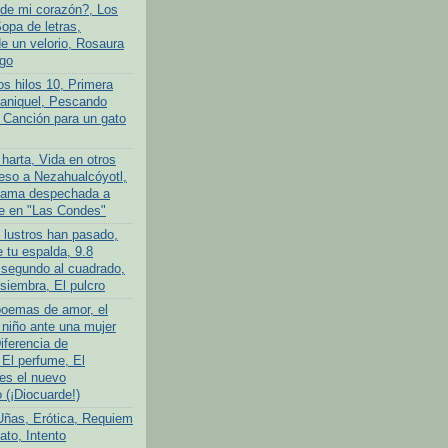
de mi corazón?, Los
opa de letras,
 un velorio, Rosaura
go
os hilos 10, Primera
ganiquel, Pescando
 Canción para un gato
harta, Vida en otros
so a Nezahualcóyotl,
ama despechada a
e en "Las Condes"
 lustros han pasado,
 tu espalda, 9.8
 segundo al cuadrado,
siembra, El pulcro
poemas de amor, el
niño ante una mujer
iferencia de
 El perfume, El
es el nuevo
(¡Diocuarde!)
Uñas, Erótica, Requiem
ato, Intento