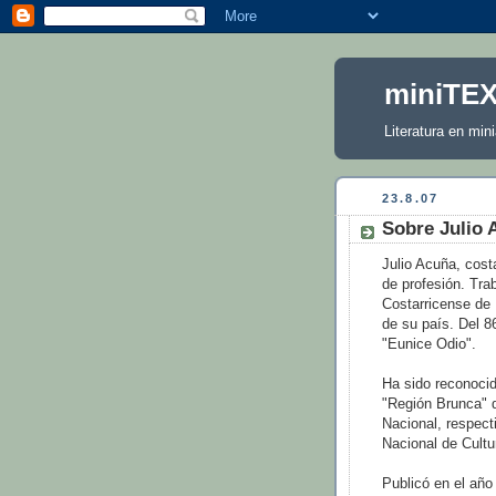
miniTE
Literatura en mini
23.8.07
Sobre Julio 
Julio Acuña, cost
de profesión. Tra
Costarricense de 
de su país. Del 86
"Eunice Odio".
Ha sido reconocid
"Región Brunca" d
Nacional, respec
Nacional de Cultu
Publicó en el año