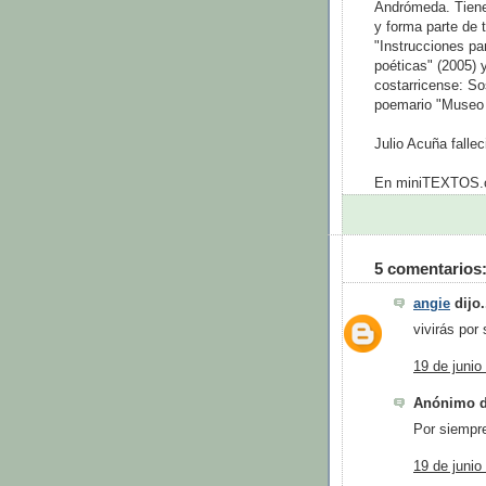
Andrómeda. Tiene 
y forma parte de 
"Instrucciones pa
poéticas" (2005) 
costarricense: So
poemario "Museo 
Julio Acuña fallec
En miniTEXTOS.or
5 comentarios
angie
dijo.
vivirás por 
19 de junio
Anónimo di
Por siempre
19 de junio