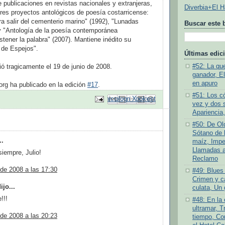
publicaciones en revistas nacionales y extranjeras,
Diverbia+El 
tres proyectos antológicos de poesía costarricense:
ra salir del cementerio marino" (1992), "Lunadas
Buscar este 
y "Antología de la poesía contemporánea
stener la palabra" (2007). Mantiene inédito su
de Espejos".
Últimas edic
#52: La quej
ió tragicamente el 19 de junio de 2008.
ganador, E
en apuro
g ha publicado en la edición
#17
.
#51: Los c
Enviar por correo electrónico
Compartir con Facebook
Escribe un blog
Compartir en Pinterest
Compartir en X
vez y dos 
Apariencia,
:
#50: De Old
Sótano de l
..
maíz, Impe
Llamadas a 
siempre, Julio!
Reclamo
 de 2008 a las 17:30
#49: Blues 
Crimen y ca
jo...
culata, Un 
!!!
#48: En la
ultramar, T
 de 2008 a las 20:23
tiempo, Co