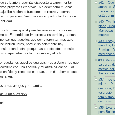
de su barrio y además dispuesto a experimentar
#41: ¿Qué 
amantes, S
evos proyectos creativos. Me acompañó muchas
Esquema de
lajuelita haciendo funciones de teatro y además
está conmi
o con jóvenes. Siempre con su particular forma de
abilidad.
#40: Tras l
plana, Tra
ucho creer que alguien tuviese algo contra una
Mariposas,
o él. El sentido de impotencia es terrible y además
muerto
 pensar que aquellos que cometieron tan macabro
#39: Estoy 
ncuentren libres, porque no solamente hay
mundos, Be
a institucional, sino porque las conciencias de estos
Bombas, D
 sido apagadas por la costumbre y el odio.
medianoch
#38: Varios
o, quedamos aquellos que quisimos a Julio y los que
La curva de
ordarlo con una sonrisa y muestra de cariño. Los
metros por
s en Dios y tenemos esperanza en él sabemos que
Tiempo de 
os a ver.
#37: Tres 
mismo, De 
s a sus amigos y su familia
desnuda, D
valoración,
 de 2008 a las 9:27
feminismo 
comunismo 
ario
#36: Eva, 
para Ballen