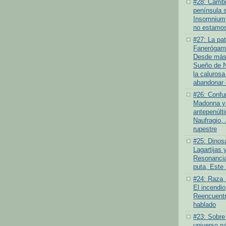
#28: Cambio
península 
Insomnium
no estamos
#27: La pat
Fanerógamo
Desde más 
Sueño de N
la calurosa
abandonar 
#26: Confu
Madonna y 
antepenúlt
Naufragio,
rupestre
#25: Dinosa
Lagartijas y
Resonancia
puta, Este
#24: Raza,
El incendi
Reencuentr
hablado
#23: Sobre
universo na