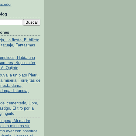
Hacedor
blog
iones
a, La fiesta, El billete
l tatuaje, Fantasmas
ómplices, Había una
son tres, Suposición,
 Al Quijote
uvai a un plato Pietri,
a miseria, Torrejitas de
rfecta dama,
larga distancia,
del cementerio, Libre,
stigo, El tiro por la
gringuito
 espera, Mi madre
reinta minutos sin
mo ayer con nosotros