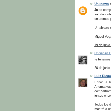
Unknown
d
Julito com
saludandote
dejaremos 
Un abrazo m
Miguel Veg
19 de junio
Christian
te tenemos 
20 de junio
Luis Diego
Conocí a Ju
Alternativ
compartíam
juntos el p
Todos los d
mostró a un