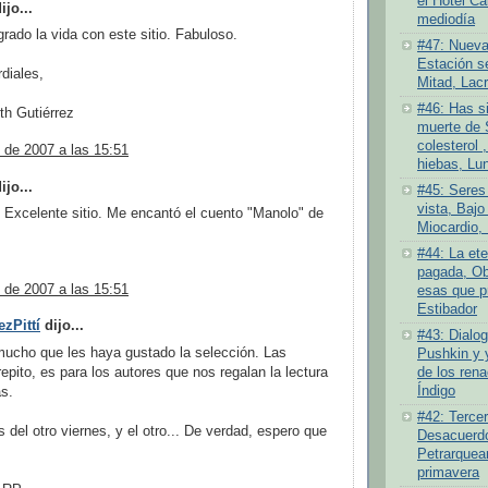
el Hotel Ca
jo...
mediodía
rado la vida con este sitio. Fabuloso.
#47: Nueva
Estación se
diales,
Mitad, Lacr
#46: Has si
th Gutiérrez
muerte de 
colesterol ,
 de 2007 a las 15:51
hiebas, Lu
jo...
#45: Seres
vista, Bajo 
! Excelente sitio. Me encantó el cuento "Manolo" de
Miocardio, 
#44: La ete
pagada, Ob
 de 2007 a las 15:51
esas que pr
Estibador
zPittí
dijo...
#43: Dialog
mucho que les haya gustado la selección. Las
Pushkin y 
repito, es para los autores que nos regalan la lectura
de los rena
Índigo
s.
#42: Tercer
s del otro viernes, y el otro... De verdad, espero que
Desacuerdo 
Petrarquea
primavera