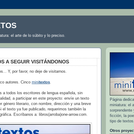
XTOS
atura: el arte de lo súbito y lo preciso.
OS A SEGUIR VISITÁNDONOS
s... Y, por favor, no deje de visitarnos.
nco autores. Cinco
mini
textos
.
 a todos los escritores de lengua española, sin
alidad, a participar en este proyecto: envíe un texto
Página dedicad
er género literario, con nombre, dirección y una breve
miniatura: el a
Si el texto ya fue publicado, requerimos también la
sorprendente y
ográfica. Escríbanos a: libros(arroba)one-arrow.com.
ficción, la po
tipo de textos
Otros proyec