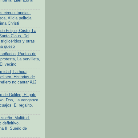
lifornia, Llamado al
s circunstancias,
ca, Alicia peliroja,
ima Christi
do Felipe, Cristo, La
Santa Claus, Del
 triglicéridos y otras
na queso
 soñados, Puntos de
protesta, La servilleta,
El vecino
rnidad, La hora
elisco, Historias de
efiero no cantar #12,
o de Galileo, El gato
yo, Dos, La venganza
cuajos, El regalito,
 sueño, Multitud,
definitivo,
na II, Sueño de