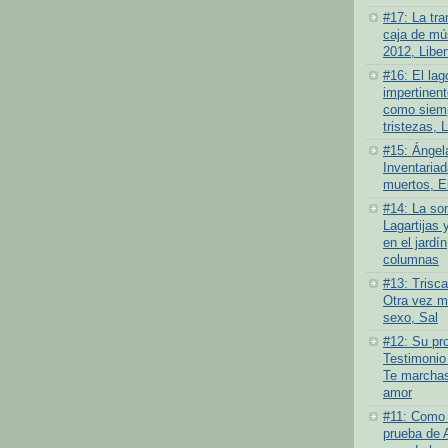
#17: La tra
caja de mús
2012, Liber
#16: El lag
impertinen
como siemp
tristezas, 
#15: Ángel
Inventariad
muertos, E
#14: La som
Lagartijas 
en el jardí
columnas
#13: Trisc
Otra vez má
sexo, Sal
#12: Su pro
Testimonio
Te marchas
amor
#11: Como 
prueba de 