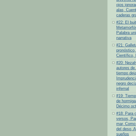
ojos ignor
alas, Cuen
caderas gr
#22: El bui
Metamorfós
Palabra un
narrativa
#21: Gallet
pronóstico,
Científico,
#20: Nezah
autores de 
tiempo deja
Imprudenci
negro decí
infernal
#19: Tiempo
de hormiga
Décimo oct
#18: Para 
versos, Par
mar, Como 
del deso, 
sueños