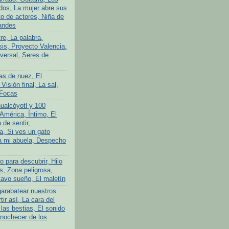
ados, La mujer abre sus
to de actores, Niña de
andes
tre, La palabra,
is, Proyecto Valencia,
iversal, Seres de
as de nuez, El
 Visión final, La sal,
 Focas
ualcóyotl y 100
América, Íntimo, El
 de sentir,
a, Si ves un gato
a mi abuela, Despecho
 para descubrir, Hilo
s, Zona peligrosa,
avo sueño, El maletín
garabatear nuestros
tir así, La cara del
las bestias, El sonido
Anochecer de los