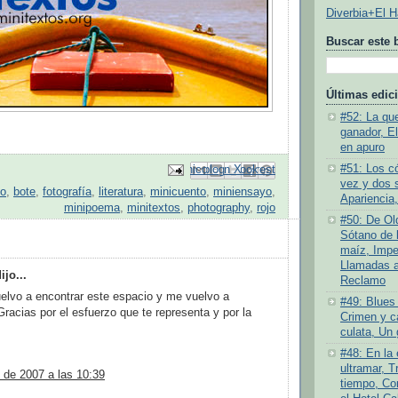
Diverbia+El 
Buscar este 
Últimas edic
#52: La quej
ganador, E
en apuro
#51: Los c
Enviar por correo electrónico
Compartir con Facebook
Escribe un blog
Compartir en Pinterest
Compartir en X
vez y dos 
lo
,
bote
,
fotografía
,
literatura
,
minicuento
,
miniensayo
,
Apariencia,
minipoema
,
minitextos
,
photography
,
rojo
#50: De Old
Sótano de l
:
maíz, Impe
Llamadas a 
jo...
Reclamo
elvo a encontrar este espacio y me vuelvo a
#49: Blues 
 Gracias por el esfuerzo que te representa y por la
Crimen y ca
culata, Un 
#48: En la
ultramar, T
 de 2007 a las 10:39
tiempo, Co