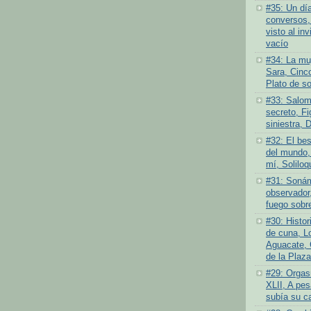
#35: Un dí
conversos,
visto al inv
vacío
#34: La muj
Sara, Cinc
Plato de s
#33: Salom
secreto, Fi
siniestra, 
#32: El bes
del mundo,
mí, Soliloq
#31: Sonám
observador,
fuego sobre
#30: Histor
de cuna, L
Aguacate, 
de la Plaza
#29: Orgas
XLII, A pes
subía su c