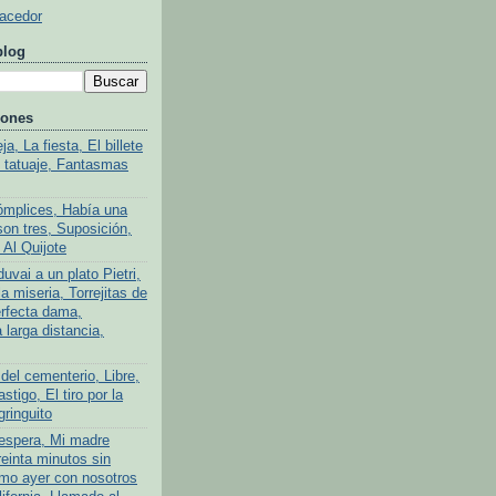
Hacedor
blog
iones
a, La fiesta, El billete
l tatuaje, Fantasmas
ómplices, Había una
son tres, Suposición,
 Al Quijote
uvai a un plato Pietri,
a miseria, Torrejitas de
rfecta dama,
larga distancia,
del cementerio, Libre,
stigo, El tiro por la
gringuito
 espera, Mi madre
reinta minutos sin
mo ayer con nosotros