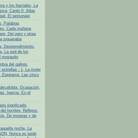
ma y los fractales, La
ica, Canto II, Atlas
tad, El personaje
o, Palabras
tes, Cada mañana
re, Del ogro y otras
La siguanaba
a, Desprendimiento,
a, La sed de los
l mosquito
bra del gallote,
y estrellas - 1, La mujer
n, Epigrama, Las cinco
adecafobia, Ocupación,
s, Inercia, En el
pio significado,
 del hombre, Reflejos,
te, De troneras y de
aquella noche, La
ADN, Nunca es tarde