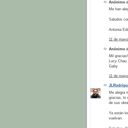
Anónimo di
Me han aleg
Saludos cor
Antonia Edi
11 de mayo
Anónimo di
Mil gracias
Lucy Chau.
Gaby
11 de mayo
JLRodrígue
Me alegra 
gracias, lo 
de sus obra
Ya están lo
vuelvan.