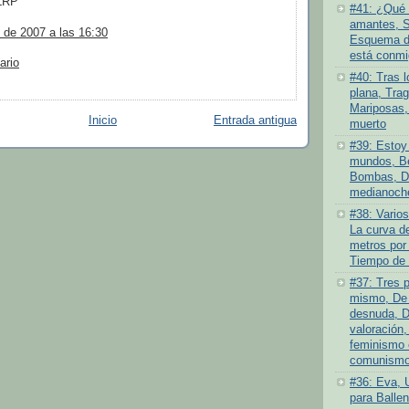
LRP
#41: ¿Qué 
amantes, S
 de 2007 a las 16:30
Esquema de
está conmi
ario
#40: Tras l
plana, Tra
Mariposas,
Inicio
Entrada antigua
muerto
#39: Estoy 
mundos, Be
Bombas, D
medianoch
#38: Varios
La curva de
metros por
Tiempo de 
#37: Tres 
mismo, De 
desnuda, D
valoración,
feminismo 
comunismo 
#36: Eva, 
para Ballen