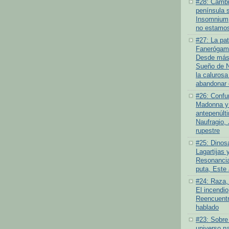
#28: Cambio
península 
Insomnium
no estamos
#27: La pat
Fanerógamo
Desde más 
Sueño de N
la calurosa
abandonar 
#26: Confu
Madonna y 
antepenúlt
Naufragio,
rupestre
#25: Dinosa
Lagartijas y
Resonancia
puta, Este
#24: Raza,
El incendi
Reencuentr
hablado
#23: Sobre
universo na