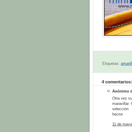
Etiquetas:
amaril
4 comentarios
Anónimo di
Otra vez vu
maravillar.
selección
hector
11 de mayo