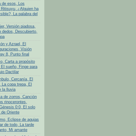
a de esos, Los
 Ritisuyu, ¿Alguien ha
isible?, La palabra del
er, Versión piadosa,
o dedos, Descubierto,
opa
ón y Azrael, El
guraciones, Visión
Day 8, Punto final
o, Carta a propósito
 El sueño, Finge para
uio Dactilar
bulo, Cercanía, El
 La copa trepa, El
 la lluvia
ia de zorros, Canción
os rinocerontes,
Génesis 0:0, El solo
 de Oriente
mo, Eclipse de agujas
ar de todo, La tarde
anto, Mi amante