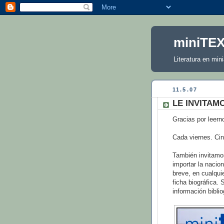
miniTE
Literatura en mini
11.5.07
LE INVITAM
Gracias por leerno
Cada viernes. Ci
También invitamos
importar la nacion
breve, en cualqui
ficha biográfica. 
información bibli