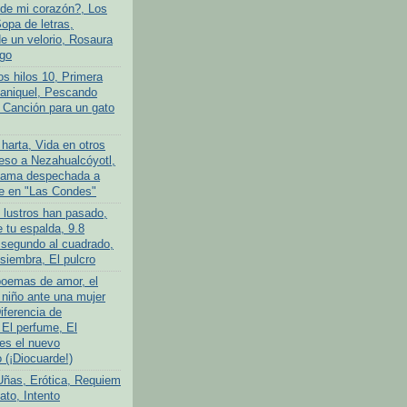
de mi corazón?, Los
opa de letras,
 un velorio, Rosaura
go
os hilos 10, Primera
ganiquel, Pescando
 Canción para un gato
harta, Vida en otros
so a Nezahualcóyotl,
ama despechada a
e en "Las Condes"
 lustros han pasado,
 tu espalda, 9.8
 segundo al cuadrado,
siembra, El pulcro
poemas de amor, el
niño ante una mujer
iferencia de
 El perfume, El
es el nuevo
(¡Diocuarde!)
Uñas, Erótica, Requiem
ato, Intento