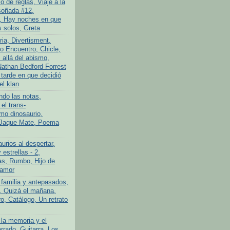
 de reglas, Viaje a la
soñada #12,
, Hay noches en que
 solos, Greta
ria, Divertisment,
 Encuentro, Chicle,
allá del abismo,
athan Bedford Forrest
 tarde en que decidió
el klan
ndo las notas,
el trans-
imo dinosaurio,
 Jaque Mate, Poema
urios al despertar,
 estrellas - 2,
s, Rumbo, Hijo de
 amor
 familia y antepasados,
o, Quizá el mañana,
o, Catálogo, Un retrato
 la memoria y el
rrado, Guitarra, Los