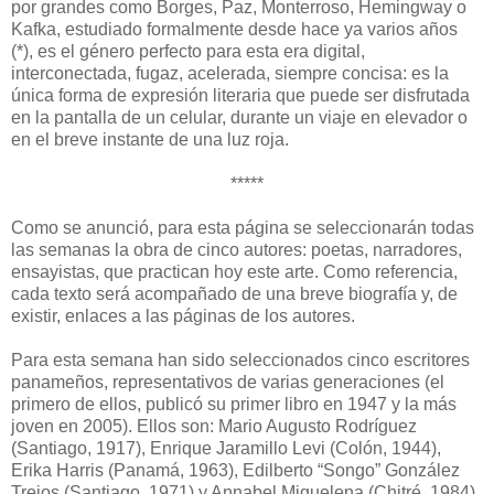
por grandes como Borges, Paz, Monterroso, Hemingway o
Kafka, estudiado formalmente desde hace ya varios años
(*), es el género perfecto para esta era digital,
interconectada, fugaz, acelerada, siempre concisa: es la
única forma de expresión literaria que puede ser disfrutada
en la pantalla de un celular, durante un viaje en elevador o
en el breve instante de una luz roja.
*****
Como se anunció, para esta página se seleccionarán todas
las semanas la obra de cinco autores: poetas, narradores,
ensayistas, que practican hoy este arte. Como referencia,
cada texto será acompañado de una breve biografía y, de
existir, enlaces a las páginas de los autores.
Para esta semana han sido seleccionados cinco escritores
panameños, representativos de varias generaciones (el
primero de ellos, publicó su primer libro en 1947 y la más
joven en 2005). Ellos son: Mario Augusto Rodríguez
(Santiago, 1917), Enrique Jaramillo Levi (Colón, 1944),
Erika Harris (Panamá, 1963), Edilberto “Songo” González
Trejos (Santiago, 1971) y Annabel Miguelena (Chitré, 1984).