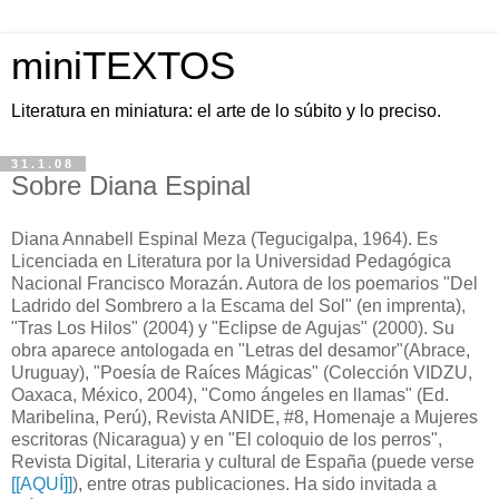
miniTEXTOS
Literatura en miniatura: el arte de lo súbito y lo preciso.
31.1.08
Sobre Diana Espinal
Diana Annabell Espinal Meza (Tegucigalpa, 1964). Es
Licenciada en Literatura por la Universidad Pedagógica
Nacional Francisco Morazán. Autora de los poemarios "Del
Ladrido del Sombrero a la Escama del Sol" (en imprenta),
"Tras Los Hilos" (2004) y "Eclipse de Agujas" (2000). Su
obra aparece antologada en "Letras del desamor"(Abrace,
Uruguay), "Poesía de Raíces Mágicas" (Colección VIDZU,
Oaxaca, México, 2004), "Como ángeles en llamas" (Ed.
Maribelina, Perú), Revista ANIDE, #8, Homenaje a Mujeres
escritoras (Nicaragua) y en "El coloquio de los perros",
Revista Digital, Literaria y cultural de España (puede verse
[[AQUÍ]]
), entre otras publicaciones. Ha sido invitada a