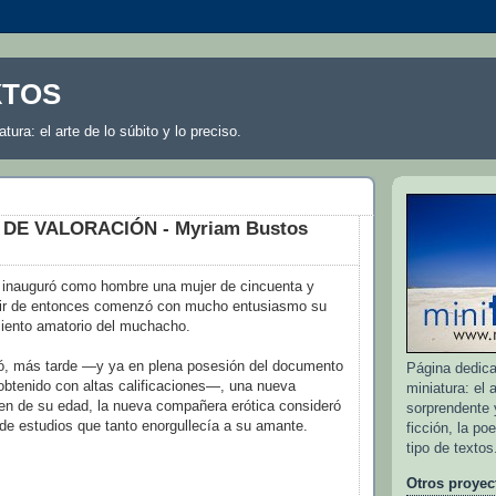
XTOS
atura: el arte de lo súbito y lo preciso.
 DE VALORACIÓN - Myriam Bustos
o inauguró como hombre una mujer de cincuenta y
rtir de entonces comenzó con mucho entusiasmo su
miento amatorio del muchacho.
ió, más tarde —y ya en plena posesión del documento
Página dedicad
obtenido con altas calificaciones—, una nueva
miniatura: el a
ien de su edad, la nueva compañera erótica consideró
sorprendente y
 de estudios que tanto enorgullecía a su amante.
ficción, la po
tipo de textos
Otros proyec