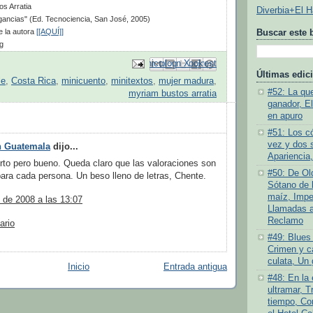
s Arratia
Diverbia+El 
ancias" (Ed. Tecnociencia, San José, 2005)
 la autora
[[AQUÍ]]
Buscar este 
g
Enviar por correo electrónico
Compartir con Facebook
Escribe un blog
Compartir en Pinterest
Compartir en X
Últimas edic
le
,
Costa Rica
,
minicuento
,
minitextos
,
mujer madura
,
#52: La quej
myriam bustos arratia
ganador, E
en apuro
#51: Los c
vez y dos 
n Guatemala
dijo...
Apariencia,
to pero bueno. Queda claro que las valoraciones son
#50: De Old
para cada persona. Un beso lleno de letras, Chente.
Sótano de l
maíz, Impe
 de 2008 a las 13:07
Llamadas a 
Reclamo
ario
#49: Blues 
Crimen y ca
culata, Un 
Inicio
Entrada antigua
#48: En la
ultramar, T
tiempo, Co