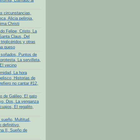
lifornia, Llamado al
s circunstancias,
ca, Alicia peliroja,
ima Christi
do Felipe, Cristo, La
Santa Claus, Del
 triglicéridos y otras
na queso
 soñados, Puntos de
protesta, La servilleta,
El vecino
rnidad, La hora
elisco, Historias de
efiero no cantar #12,
o de Galileo, El gato
yo, Dos, La venganza
cuajos, El regalito,
 sueño, Multitud,
definitivo,
na II, Sueño de