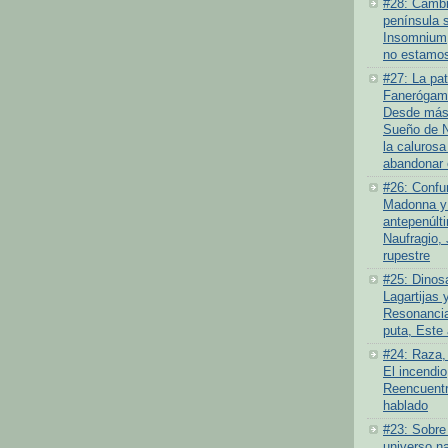
#28: Cambio
península 
Insomnium
no estamos
#27: La pat
Fanerógamo
Desde más 
Sueño de N
la calurosa
abandonar 
#26: Confu
Madonna y 
antepenúlt
Naufragio,
rupestre
#25: Dinosa
Lagartijas y
Resonancia
puta, Este
#24: Raza,
El incendi
Reencuentr
hablado
#23: Sobre
universo na