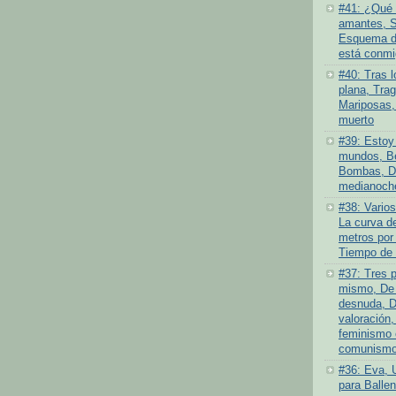
#41: ¿Qué 
amantes, S
Esquema de
está conmi
#40: Tras l
plana, Tra
Mariposas,
muerto
#39: Estoy 
mundos, Be
Bombas, D
medianoch
#38: Varios
La curva de
metros por
Tiempo de 
#37: Tres 
mismo, De 
desnuda, D
valoración,
feminismo 
comunismo 
#36: Eva, 
para Ballen