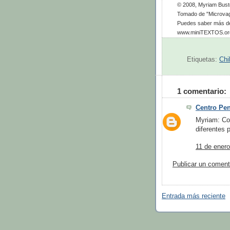
© 2008, Myriam Busto
Tomado de "Microvag
Puedes saber más de
www.miniTEXTOS.or
Etiquetas:
Chi
1 comentario:
Centro Pe
Myriam: Cor
diferentes 
11 de enero
Publicar un coment
Entrada más reciente