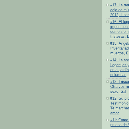
#17: La tra
caja de mús
2012, Liber
#16: El lag
impertinen
como siemp
tristezas, 
#15: Ángel
Inventariad
muertos, E
#14: La som
Lagartijas 
en el jardí
columnas
#13: Trisc
Otra vez má
sexo, Sal
#12: Su pro
Testimonio
Te marchas
amor
#11: Como 
prueba de 