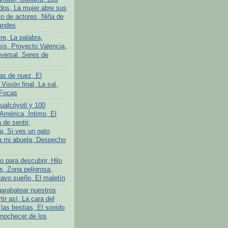
ados, La mujer abre sus
to de actores, Niña de
andes
tre, La palabra,
is, Proyecto Valencia,
iversal, Seres de
as de nuez, El
 Visión final, La sal,
 Focas
ualcóyotl y 100
América, Íntimo, El
 de sentir,
a, Si ves un gato
a mi abuela, Despecho
 para descubrir, Hilo
s, Zona peligrosa,
avo sueño, El maletín
garabatear nuestros
tir así, La cara del
las bestias, El sonido
Anochecer de los