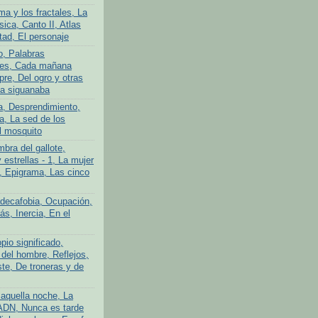
ma y los fractales, La
ica, Canto II, Atlas
tad, El personaje
o, Palabras
tes, Cada mañana
re, Del ogro y otras
La siguanaba
a, Desprendimiento,
a, La sed de los
l mosquito
bra del gallote,
y estrellas - 1, La mujer
n, Epigrama, Las cinco
adecafobia, Ocupación,
s, Inercia, En el
pio significado,
 del hombre, Reflejos,
te, De troneras y de
aquella noche, La
ADN, Nunca es tarde