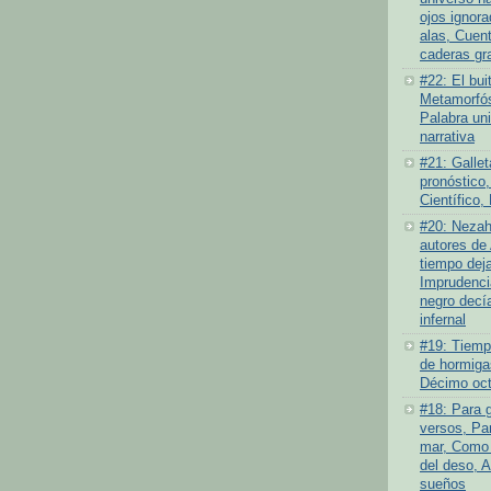
ojos ignor
alas, Cuen
caderas gr
#22: El bui
Metamorfós
Palabra un
narrativa
#21: Gallet
pronóstico,
Científico,
#20: Nezah
autores de 
tiempo deja
Imprudenci
negro decí
infernal
#19: Tiempo
de hormiga
Décimo oct
#18: Para 
versos, Par
mar, Como 
del deso, 
sueños