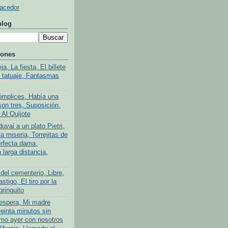
Hacedor
blog
iones
a, La fiesta, El billete
l tatuaje, Fantasmas
ómplices, Había una
son tres, Suposición,
 Al Quijote
uvai a un plato Pietri,
a miseria, Torrejitas de
rfecta dama,
larga distancia,
del cementerio, Libre,
stigo, El tiro por la
gringuito
 espera, Mi madre
reinta minutos sin
mo ayer con nosotros