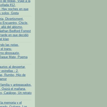
 de reglas, Viaje a la
soñada #12,
, Hay noches en que
 solos, Greta
ria, Divertisment,
 Encuentro, Chicle,
allá del abismo,
athan Bedford Forrest
 tarde en que decidió
el klan
ndo las notas,
el trans-
imo dinosaurio,
 Jaque Mate, Poema
urios al despertar,
 estrellas - 2,
s, Rumbo, Hijo de
 amor
 familia y antepasados,
o, Quizá el mañana,
o, Catálogo, Un retrato
 la memoria y el
rrado, Guitarra, Los