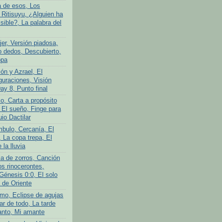
a de esos, Los
 Ritisuyu, ¿Alguien ha
isible?, La palabra del
er, Versión piadosa,
o dedos, Descubierto,
opa
ón y Azrael, El
guraciones, Visión
Day 8, Punto final
o, Carta a propósito
 El sueño, Finge para
uio Dactilar
bulo, Cercanía, El
 La copa trepa, El
 la lluvia
ia de zorros, Canción
os rinocerontes,
Génesis 0:0, El solo
 de Oriente
mo, Eclipse de agujas
ar de todo, La tarde
anto, Mi amante