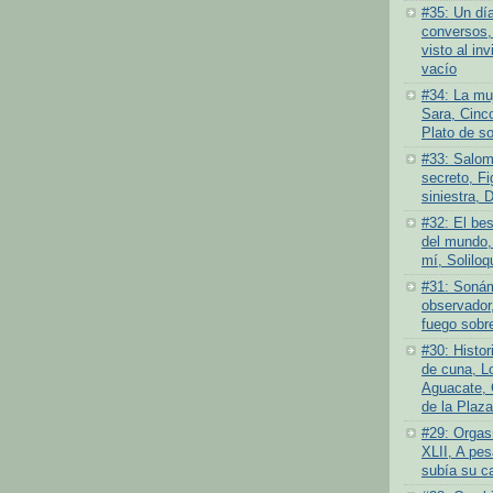
#35: Un dí
conversos,
visto al inv
vacío
#34: La muj
Sara, Cinc
Plato de s
#33: Salom
secreto, Fi
siniestra, 
#32: El bes
del mundo,
mí, Soliloq
#31: Sonám
observador,
fuego sobre
#30: Histor
de cuna, L
Aguacate, 
de la Plaza
#29: Orgas
XLII, A pes
subía su c