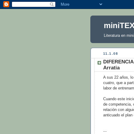
miniTE
Literatura en mini
11.1.08
DIFERENCIA
Arratia
A sus 22 años, l
cuatro, que a pa
labor de entrena
Cuando este inic
de competencia, 
relación con algu
anticuado el plan
---