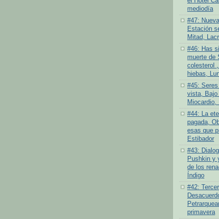
el Hotel Ca
mediodía
#47: Nueva
Estación se
Mitad, Lacr
#46: Has si
muerte de 
colesterol ,
hiebas, Lu
#45: Seres
vista, Bajo 
Miocardio, 
#44: La ete
pagada, Ob
esas que pr
Estibador
#43: Dialog
Pushkin y 
de los rena
Índigo
#42: Tercer
Desacuerdo 
Petrarquea
primavera