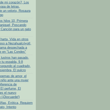
de mi corazón?, Los
opa de letras,
 un velorio, Rosaura
go
os hilos 10, Primera
ganiquel, Pescando
 Canción para un gato
harta, Vida en otros
so a Nezahualcóyotl,
ama despechada a
e en "Las Condes"
 lustros han pasado,
 tu espalda, 9.8
 segundo al cuadrado,
siembra, El pulcro
poemas de amor, el
niño ante una mujer
iferencia de
 El perfume, El
es el nuevo
(¡Diocuarde!)
Uñas, Erótica, Requiem
ato, Intento