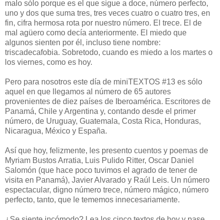
malo sólo porque es el que sigue a doce, número perfecto,
uno y dos que suma tres, tres veces cuatro o cuatro tres, en
fin, cifra hermosa rota por nuestro número. El trece. El de
mal agüero como decía anteriormente. El miedo que
algunos sienten por él, incluso tiene nombre:
triscadecafobia. Sobretodo, cuando es miedo a los martes o
los viernes, como es hoy.
Pero para nosotros este día de miniTEXTOS #13 es sólo
aquel en que llegamos al número de 65 autores
provenientes de diez países de Iberoamérica. Escritores de
Panamá, Chile y Argentina y, contando desde el primer
número, de Uruguay, Guatemala, Costa Rica, Honduras,
Nicaragua, México y España.
Así que hoy, felizmente, les presento cuentos y poemas de
Myriam Bustos Arratia, Luis Pulido Ritter, Oscar Daniel
Salomón (que hace poco tuvimos el agrado de tener de
visita en Panamá), Javier Alvarado y Raúl Leis. Un número
espectacular, digno número trece, número mágico, número
perfecto, tanto, que le tememos innecesariamente.
¿Se siente incómodo? Lea los cinco textos de hoy y pase