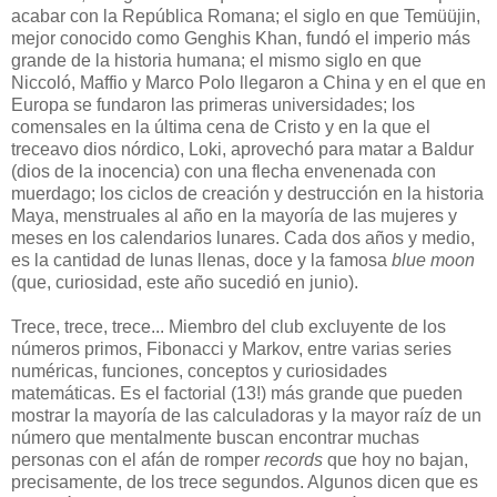
acabar con la República Romana; el siglo en que Temüüjin,
mejor conocido como Genghis Khan, fundó el imperio más
grande de la historia humana; el mismo siglo en que
Niccoló, Maffio y Marco Polo llegaron a China y en el que en
Europa se fundaron las primeras universidades; los
comensales en la última cena de Cristo y en la que el
treceavo dios nórdico, Loki, aprovechó para matar a Baldur
(dios de la inocencia) con una flecha envenenada con
muerdago; los ciclos de creación y destrucción en la historia
Maya, menstruales al año en la mayoría de las mujeres y
meses en los calendarios lunares. Cada dos años y medio,
es la cantidad de lunas llenas, doce y la famosa
blue moon
(que, curiosidad, este año sucedió en junio).
Trece, trece, trece... Miembro del club excluyente de los
números primos, Fibonacci y Markov, entre varias series
numéricas, funciones, conceptos y curiosidades
matemáticas. Es el factorial (13!) más grande que pueden
mostrar la mayoría de las calculadoras y la mayor raíz de un
número que mentalmente buscan encontrar muchas
personas con el afán de romper
records
que hoy no bajan,
precisamente, de los trece segundos. Algunos dicen que es