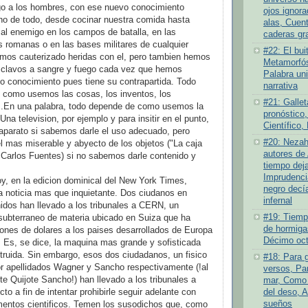
go a los hombres, con ese nuevo conocimiento
ojos ignor
o de todo, desde cocinar nuestra comida hasta
alas, Cuen
 al enemigo en los campos de batalla, en las
caderas gr
romanas o en las bases militares de cualquier
#22: El bui
emos cauterizado heridas con el, pero tambien hemos
Metamorfós
clavos a sangre y fuego cada vez que hemos
Palabra un
o conocimiento pues tiene su contrapartida. Todo
narrativa
 como usemos las cosas, los inventos, los
#21: Gallet
s.En una palabra, todo depende de como usemos la
pronóstico,
Una television, por ejemplo y para insitir en el punto,
Científico,
aparato si sabemos darle el uso adecuado, pero
#20: Nezah
l mas miserable y abyecto de los objetos ("La caja
autores de 
e Carlos Fuentes) si no sabemos darle contenido y
tiempo deja
Imprudenci
oy, en la edicion dominical del New York Times,
negro decí
 noticia mas que inquietante. Dos ciudanos en
infernal
dos han llevado a los tribunales a CERN, un
#19: Tiempo
subterraneo de materia ubicado en Suiza que ha
de hormiga
lones de dolares a los paises desarrollados de Europa
Décimo oct
 Es, se dice, la maquina mas grande y sofisticada
ruida. Sin embargo, esos dos ciudadanos, un fisico
#18: Para 
or apellidados Wagner y Sancho respectivamente (!al
versos, Par
iste Quijote Sancho!) han llevado a los tribunales a
mar, Como 
del deso, 
cto a fin de intentar prohibirle seguir adelante con
sueños
mentos cientificos. Temen los susodichos que, como