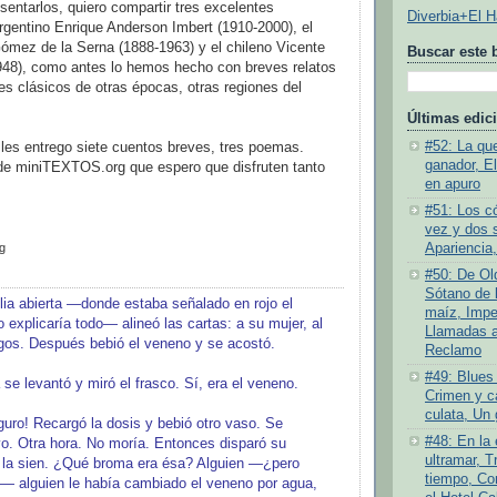
sentarlos, quiero compartir tres excelentes
Diverbia+El 
rgentino Enrique Anderson Imbert (1910-2000), el
mez de la Serna (1888-1963) y el chileno Vicente
Buscar este 
948), como antes lo hemos hecho con breves relatos
es clásicos de otras épocas, otras regiones del
Últimas edic
#52: La quej
y les entrego siete cuentos breves, tres poemas.
ganador, E
 de miniTEXTOS.org que espero que disfruten tanto
en apuro
#51: Los c
vez y dos 
g
Apariencia,
#50: De Old
Sótano de l
blia abierta —donde estaba señalado en rojo el
maíz, Impe
o explicaría todo— alineó las cartas: a su mujer, al
Llamadas a 
igos. Después bebió el veneno y se acostó.
Reclamo
#49: Blues 
 se levantó y miró el frasco. Sí, era el veneno.
Crimen y ca
culata, Un 
guro! Recargó la dosis y bebió otro vaso. Se
#48: En la
o. Otra hora. No moría. Entonces disparó su
ultramar, T
a la sien. ¿Qué broma era ésa? Alguien —¿pero
tiempo, Co
— alguien le había cambiado el veneno por agua,