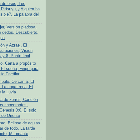
a de esos, Los
 Ritisuyu, ¿Alguien ha
isible?, La palabra del
er, Versión piadosa,
o dedos, Descubierto,
opa
ón y Azrael, El
guraciones, Visión
Day 8, Punto final
o, Carta a propósito
 El sueño, Finge para
uio Dactilar
bulo, Cercanía, El
 La copa trepa, El
 la lluvia
ia de zorros, Canción
os rinocerontes,
Génesis 0:0, El solo
 de Oriente
mo, Eclipse de agujas
ar de todo, La tarde
anto, Mi amante