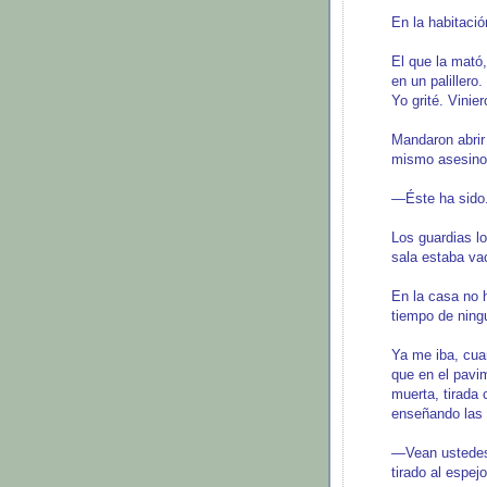
En la habitació
El que la mató,
en un palillero.
Yo grité. Vinie
Mandaron abrir 
mismo asesino,
—Éste ha sido
Los guardias l
sala estaba va
En la casa no 
tiempo de ning
Ya me iba, cuan
que en el pavim
muerta, tirada 
enseñando las 
—Vean ustedes 
tirado al espej