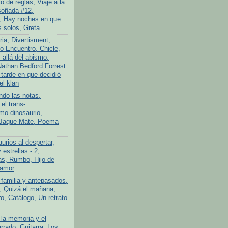
 de reglas, Viaje a la
soñada #12,
, Hay noches en que
 solos, Greta
ria, Divertisment,
 Encuentro, Chicle,
allá del abismo,
athan Bedford Forrest
 tarde en que decidió
el klan
ndo las notas,
el trans-
imo dinosaurio,
 Jaque Mate, Poema
urios al despertar,
 estrellas - 2,
s, Rumbo, Hijo de
 amor
 familia y antepasados,
o, Quizá el mañana,
o, Catálogo, Un retrato
 la memoria y el
rrado, Guitarra, Los