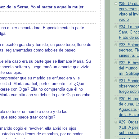
#35: Un dí
de la Serna, Yo vi matar a aquella mujer
conversos,
visto al inv
vacío
#34: La muj
una mujer encantadora. Especialmente la parte
Sara, Cinc
lga.
Plato de s
 mocetón grande y fornido, un poco torpe, lleno de
#33: Salom
secreto, Fi
cas, reglamentadas como árboles de paseo.
siniestra, 
ue ella casó era su parte que se llamaba María. Su
#32: El bes
manecía soltera y luego tomó un amante que vivía
del mundo,
nte sus ojos.
mí, Soliloq
comprender que su marido se enfureciera y le
#31: Sonám
delidad. María era fiel, perfectamente fiel. ¿Qué
observador,
eterse con Olga? Ella no comprendía que él no
fuego sobre
María cumplía con su deber, la parte Olga adoraba
#30: Histor
de cuna, L
Aguacate, 
ble de tener un nombre doble y de las
de la Plaza
que esto puede traer consigo?
#29: Orgas
XLII, A pes
marido cogió el revolver, ella abrió los ojos
subía su c
ustados sino llenos de asombro, por no poder