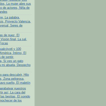
ados, La mujer abre sus
to de actores, Niña de
andes
tre, La palabra,
is, Proyecto Valencia,
iversal, Seres de
as de nuez, El
 Visión final, La sal,
 Focas
ualcóyotl y 100
América, Íntimo, El
 de sentir,
a, Si ves un gato
a mi abuela, Despecho
 para descubrir, Hilo
s, Zona peligrosa,
avo sueño, El maletín
garabatear nuestros
tir así, La cara del
las bestias, El sonido
Anochecer de los