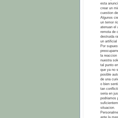
esta anunci
crear un mi
cuestion de
Algunos cie
un temor ri
atenuan el 
remota de q
destruida 
un artifici
Por supuest
preocuparno
la reaccio
nuestra so
tal punto e
que ya no s
posible aut
de una curi
o bien sent
tan conflic
seria en ju
podriamos p
suficientem
situacion.
Personalmen
ante la mas