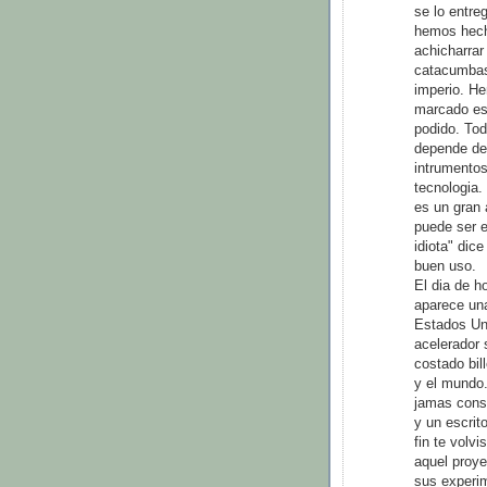
se lo entre
hemos hech
achicharrar
catacumbas 
imperio. H
marcado es
podido. Tod
depende de
intrumento
tecnologia. 
es un gran 
puede ser e
idiota" dic
buen uso.
El dia de h
aparece una
Estados Uni
acelerador 
costado bil
y el mundo.
jamas const
y un escrit
fin te volv
aquel proye
sus experi