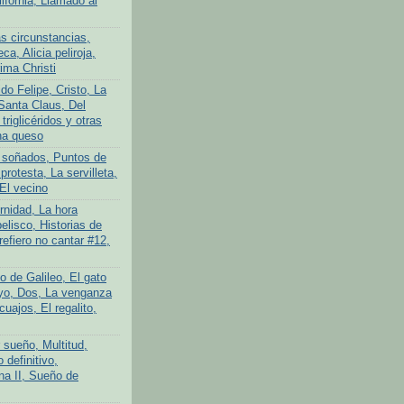
lifornia, Llamado al
s circunstancias,
ca, Alicia peliroja,
ima Christi
do Felipe, Cristo, La
Santa Claus, Del
 triglicéridos y otras
na queso
 soñados, Puntos de
protesta, La servilleta,
El vecino
rnidad, La hora
elisco, Historias de
efiero no cantar #12,
o de Galileo, El gato
yo, Dos, La venganza
cuajos, El regalito,
 sueño, Multitud,
definitivo,
na II, Sueño de