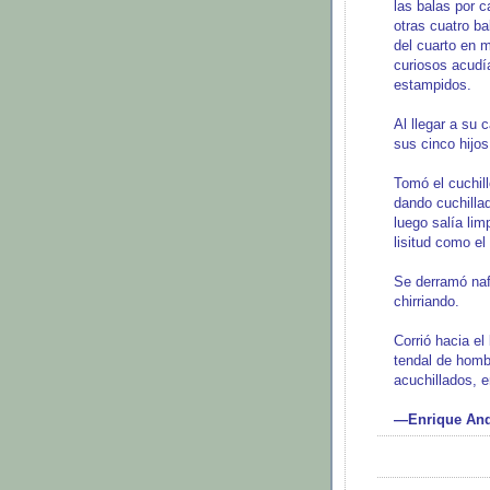
las balas por c
otras cuatro bal
del cuarto en 
curiosos acudí
estampidos.
Al llegar a su
sus cinco hijos
Tomó el cuchill
dando cuchilla
luego salía li
lisitud como e
Se derramó naf
chirriando.
Corrió hacia el
tendal de homb
acuchillados, e
—Enrique Ande