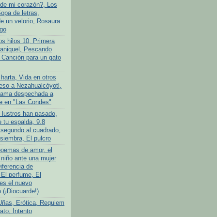
de mi corazón?, Los
opa de letras,
 un velorio, Rosaura
go
os hilos 10, Primera
ganiquel, Pescando
 Canción para un gato
harta, Vida en otros
so a Nezahualcóyotl,
ama despechada a
e en "Las Condes"
 lustros han pasado,
 tu espalda, 9.8
 segundo al cuadrado,
siembra, El pulcro
poemas de amor, el
niño ante una mujer
iferencia de
 El perfume, El
es el nuevo
(¡Diocuarde!)
Uñas, Erótica, Requiem
ato, Intento