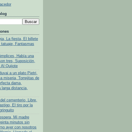
Hacedor
blog
iones
a, La fiesta, El billete
l tatuaje, Fantasmas
ómplices, Había una
son tres, Suposición,
 Al Quijote
uvai a un plato Pietri,
a miseria, Torrejitas de
rfecta dama,
larga distancia,
del cementerio, Libre,
stigo, El tiro por la
gringuito
 espera, Mi madre
reinta minutos sin
mo ayer con nosotros