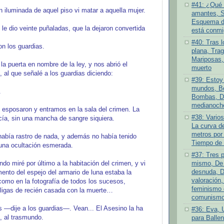
#41: ¿Qué 
n iluminada de aquel piso vi matar a aquella mujer.
amantes, S
Esquema de
 le dio veinte puñaladas, que la dejaron convertida
está conmi
#40: Tras l
ron los guardias.
plana, Tra
Mariposas,
la puerta en nombre de la ley, y nos abrió el
muerto
 al que señalé a los guardias diciendo:
#39: Estoy 
mundos, Be
.
Bombas, D
medianoch
o esposaron y entramos en la sala del crimen. La
#38: Varios
cía, sin una mancha de sangre siquiera.
La curva de
metros por
había rastro de nada, y además no había tenido
Tiempo de 
una ocultación esmerada.
#37: Tres 
mismo, De 
do miré por último a la habitación del crimen, y vi
desnuda, D
ento del espejo del armario de luna estaba la
valoración,
como en la fotografía de todos los sucesos,
feminismo 
ligas de recién casada con la muerte…
comunismo 
—dije a los guardias—. Vean... El Asesino la ha
#36: Eva, 
o, al trasmundo.
para Ballen