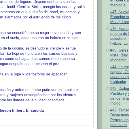
el Hotel Ca
artuchos de fogueo. Disparó contra la sien las
mediodía
as. Inútil. Cerró la Biblia, recogió las cartas y salió
#47: Nueva
momentos en que el dueño del hotel, mucamos y
Estación se
an alarmados por el estruendo de los cinco
Mitad, Lacr
#46: Has si
 casa se encontró con su mujer envenenada y con
muerte de 
 en el suelo, cada uno con un balazo en la sien.
colesterol ,
hiebas, Lu
o de la cocina, se desnudó el vientre y se fue
#45: Seres
das. La hoja se hundía en las carnes blandas y
vista, Bajo 
mpia como del agua. Las carnes recobraban su
Miocardio, 
l agua después que le pescan el pez.
#44: La ete
pagada, Ob
ta en la ropa y los fósforos se apagaban
esas que pr
Estibador
#43: Dialog
 balcón y antes de tirarse pudo ver en la calle el
Pushkin y 
res y mujeres desangrándose por los vientres
de los rena
ntre las llamas de la ciudad incendiada.
Índigo
#42: Tercer
rson Imbert, El suicida
Desacuerdo 
Petrarquea
primavera