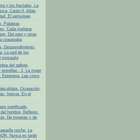
ma y los fractales, La
ica, Canto II, Atlas
tad, El personaje
o, Palabras
tes, Cada mañana
re, Del ogro y otras
La siguanaba
a, Desprendimiento,
a, La sed de los
l mosquito
bra del gallote,
y estrellas - 1, La mujer
n, Epigrama, Las cinco
adecafobia, Ocupación,
s, Inercia, En el
pio significado,
 del hombre, Reflejos,
te, De troneras y de
aquella noche, La
ADN, Nunca es tarde