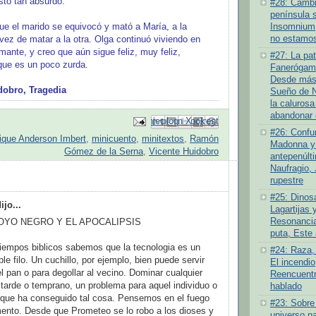
sto tan absurdo.
#28: Cambio
península 
Insomnium
ue el marido se equivocó y mató a María, a la
no estamos
vez de matar a la otra. Olga continuó viviendo en
ante, y creo que aún sigue feliz, muy feliz,
#27: La pat
 que es un poco zurda.
Fanerógamo
Desde más 
obro, Tragedia
Sueño de N
la calurosa
abandonar 
Enviar por correo electrónico
Compartir con Facebook
Escribe un blog
Compartir en Pinterest
Compartir en X
#26: Confu
ique Anderson Imbert
,
minicuento
,
minitextos
,
Ramón
Madonna y 
Gómez de la Serna
,
Vicente Huidobro
antepenúlt
Naufragio,
rupestre
:
#25: Dinosa
jo...
Lagartijas y
Resonancia
HOYO NEGRO Y EL APOCALIPSIS
puta, Este
iempos biblicos sabemos que la tecnologia es un
#24: Raza,
le filo. Un cuchillo, por ejemplo, bien puede servir
El incendi
 el pan o para degollar al vecino. Dominar cualquier
Reencuentr
 tarde o temprano, un problema para aquel individuo o
hablado
que ha conseguido tal cosa. Pensemos en el fuego
#23: Sobre
ento. Desde que Prometeo se lo robo a los dioses y
universo na