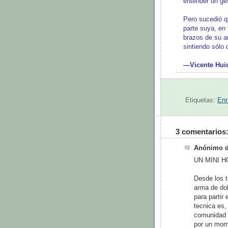
entender un ge
Pero sucedió q
parte suya, en 
brazos de su am
sintiendo sólo
—Vicente Huid
Etiquetas:
Enr
3 comentarios
Anónimo di
UN MINI 
Desde los t
arma de dob
para partir
tecnica es,
comunidad 
por un mom