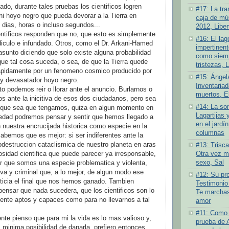
ado, durante tales pruebas los cientificos logren
#17: La tra
ni hoyo negro que pueda devorar a la Tierra en
caja de mús
 dias, horas o incluso segundos...
2012, Liber
ntificos responden que no, que esto es simplemente
#16: El lag
diculo e infundado. Otros, como el Dr. Arkani-Hamed
impertinen
asunto diciendo que solo existe alguna probabilidad
como siemp
ue tal cosa suceda, o sea, de que la Tierra quede
tristezas, 
rapidamente por un fenomeno cosmico producido por
#15: Ángel
al y devasatador hoyo negro.
Inventariad
o podemos reir o llorar ante el anuncio. Burlarnos o
muertos, E
s ante la inicitiva de esos dos ciudadanos, pero sea
#14: La som
n que sea que tengamos, quiza en algun momento en
Lagartijas 
ledad podremos pensar y sentir que hemos llegado a
en el jardí
n nuestra encrucijada historica como especie en la
columnas
abemos que es mejor: si ser indiferentes ante la
odestruccion cataclismica de nuestro planeta en aras
#13: Trisc
Otra vez má
osidad cientifica que puede parecer ya irresponsable,
sexo, Sal
ir que somos una especie problematica y violenta,
tiva y criminal que, a lo mejor, de algun modo ese
#12: Su pro
sticia el final que nos hemos ganado. Tambien
Testimonio
ensar que nada sucedera, que los cientificos son lo
Te marchas
ente aptos y capaces como para no llevarnos a tal
amor
#11: Como 
te pienso que para mi la vida es lo mas valioso y,
prueba de 
 minima posibilidad de danarla, prefiero entonces