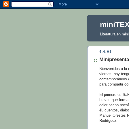
miniTE
Literatura en mini
4.4.08
Minipresenta
Bienvenidos a la
viernes, hoy teng
contemporáneos d
para compartir co
El primero es Sa
breves que forman
dolor hecho poesí
él, cuentos, diál
Manuel Orestes N
Rodríguez.