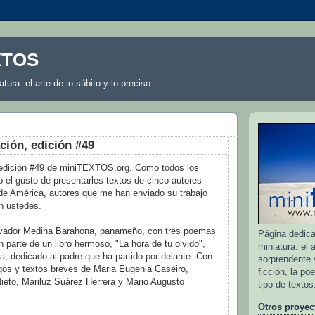
XTOS
atura: el arte de lo súbito y lo preciso.
ción, edición #49
 edición #49 de miniTEXTOS.org. Como todos los
o el gusto de presentarles textos de cinco autores
e América, autores que me han enviado su trabajo
n ustedes.
lvador Medina Barahona, panameño, con tres poemas
Página dedicad
 parte de un libro hermoso, "La hora de tu olvido",
miniatura: el a
a, dedicado al padre que ha partido por delante. Con
sorprendente y
ogos y textos breves de Maria Eugenia Caseiro,
ficción, la po
ieto, Mariluz Suárez Herrera y Mario Augusto
tipo de textos
Otros proyec