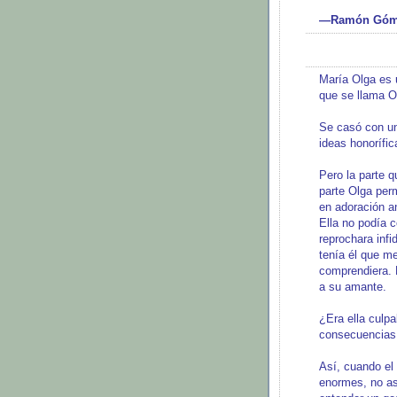
—Ramón Gómez 
María Olga es 
que se llama O
Se casó con un
ideas honorífi
Pero la parte q
parte Olga per
en adoración a
Ella no podía 
reprochara infi
tenía él que m
comprendiera. 
a su amante.
¿Era ella culpa
consecuencias 
Así, cuando el 
enormes, no as