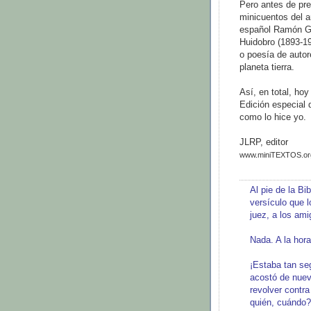
Pero antes de pre
minicuentos del a
español Ramón Gó
Huidobro (1893-1
o poesía de autor
planeta tierra.
Así, en total, ho
Edición especial
como lo hice yo.
JLRP, editor
www.miniTEXTOS.or
Al pie de la Bi
versículo que l
juez, a los am
Nada. A la hora
¡Estaba tan se
acostó de nuev
revolver contr
quién, cuándo?