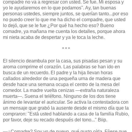
compadre no va a regresar con usted. Se fue. Mi esposa y
yo le ayudaremos en lo que podamos". Ay, tan buenas
personas ustedes, siempre juntos, se querían tanto...por eso
no puedo creer lo que me ha dicho el compadre, que usted
lo dejó, que se le fue ¿Por qué ha hecho eso? Bueno
comadre, ya mañana me cuenta los detalles, porque ahora
mi nieta acaba de despertar y ya le toca la leche.
* * *
El silencio deambula por la casa, sus pisadas pesan y su
aroma comprime el corazón. Las palabras se han ido en
busca de un recuerdo. El padre y la hija llevan horas
callados alrededor de una pequeña urna de madera que
desde hace una semana ocupa el centro de la mesa del
comedor. La madre vuelta cenizas —extraña naturaleza
muerta—. Suena el teléfono. Ninguno de los dos tiene
ánimo de levantar el auricular. Se activa la contestadora con
un mensaje que grabó la ausente desde el mismo día que la
compraron: "Está usted hablando a casa de la familia Rubio,
por favor, deje su recado después del tono..." Biip.
—¿Comadre? Soy yo de nuevo, qué gusto oírla. Fíjese que