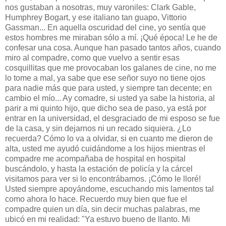
nos gustaban a nosotras, muy varoniles: Clark Gable,
Humphrey Bogart, y ese italiano tan guapo, Vittorio
Gassman... En aquella oscuridad del cine, yo sentía que
estos hombres me miraban sólo a mí. ¡Qué época! Le he de
confesar una cosa. Aunque han pasado tantos años, cuando
miro al compadre, como que vuelvo a sentir esas
cosquillitas que me provocaban los galanes de cine, no me
lo tome a mal, ya sabe que ese señor suyo no tiene ojos
para nadie más que para usted, y siempre tan decente; en
cambio el mío... Ay comadre, si usted ya sabe la historia, al
parir a mi quinto hijo, que dicho sea de paso, ya está por
entrar en la universidad, el desgraciado de mi esposo se fue
de la casa, y sin dejarnos ni un recado siquiera. ¿Lo
recuerda? Cómo lo va a olvidar, si en cuanto me dieron de
alta, usted me ayudó cuidándome a los hijos mientras el
compadre me acompañaba de hospital en hospital
buscándolo, y hasta la estación de policía y la cárcel
visitamos para ver si lo encontrábamos. ¡Cómo le lloré!
Usted siempre apoyándome, escuchando mis lamentos tal
como ahora lo hace. Recuerdo muy bien que fue el
compadre quien un día, sin decir muchas palabras, me
ubicó en mi realidad: "Ya estuvo bueno de llanto. Mi