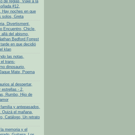
 de reglas, Viaje a la
soñada #12,
, Hay noches en que
 solos, Greta
ria, Divertisment,
 Encuentro, Chicle,
allá del abismo,
athan Bedford Forrest
 tarde en que decidió
el klan
ndo las notas,
el trans-
imo dinosaurio,
 Jaque Mate, Poema
urios al despertar,
 estrellas - 2,
s, Rumbo, Hijo de
 amor
 familia y antepasados,
o, Quizá el mañana,
o, Catálogo, Un retrato
 la memoria y el
rrado, Guitarra, Los