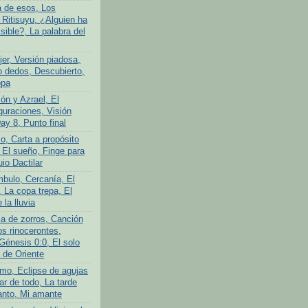
a de esos, Los
 Ritisuyu, ¿Alguien ha
isible?, La palabra del
er, Versión piadosa,
o dedos, Descubierto,
opa
ón y Azrael, El
guraciones, Visión
Day 8, Punto final
o, Carta a propósito
 El sueño, Finge para
uio Dactilar
bulo, Cercanía, El
 La copa trepa, El
 la lluvia
ia de zorros, Canción
os rinocerontes,
Génesis 0:0, El solo
 de Oriente
mo, Eclipse de agujas
ar de todo, La tarde
anto, Mi amante