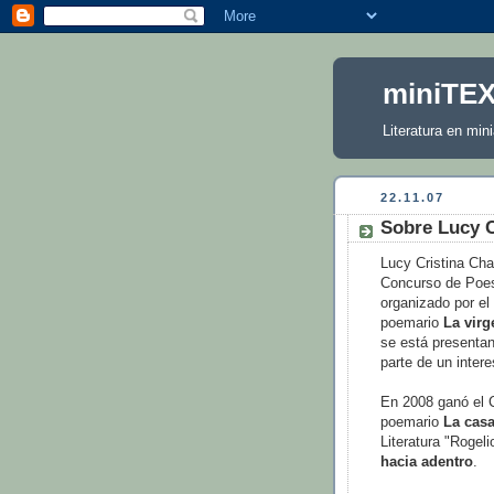
miniTE
Literatura en mini
22.11.07
Sobre Lucy 
Lucy Cristina Ch
Concurso de Poes
organizado por el
poemario
La virg
se está presenta
parte de un inter
En 2008 ganó el C
poemario
La casa
Literatura "Rogel
hacia adentro
.