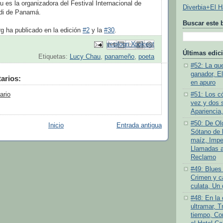
u es la organizadora del Festival Internacional de
Diverbia+El 
di de Panamá.
Buscar este 
 ha publicado en la edición
#2
y la
#30
.
Enviar por correo electrónico
Compartir con Facebook
Escribe un blog
Compartir en Pinterest
Compartir en X
Últimas edic
Etiquetas:
Lucy Chau
,
panameño
,
poeta
#52: La quej
ganador, E
arios:
en apuro
#51: Los c
ario
vez y dos 
Apariencia,
#50: De Old
Inicio
Entrada antigua
Sótano de l
maíz, Impe
Llamadas a 
Reclamo
#49: Blues 
Crimen y ca
culata, Un 
#48: En la
ultramar, T
tiempo, Co