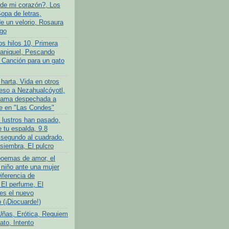
de mi corazón?, Los
opa de letras,
 un velorio, Rosaura
go
os hilos 10, Primera
ganiquel, Pescando
 Canción para un gato
harta, Vida en otros
so a Nezahualcóyotl,
ama despechada a
e en "Las Condes"
 lustros han pasado,
 tu espalda, 9.8
 segundo al cuadrado,
siembra, El pulcro
poemas de amor, el
niño ante una mujer
iferencia de
 El perfume, El
es el nuevo
(¡Diocuarde!)
Uñas, Erótica, Requiem
ato, Intento