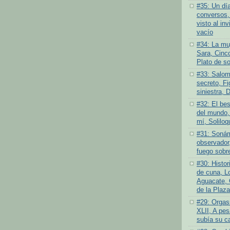
#35: Un dí
conversos,
visto al inv
vacío
#34: La muj
Sara, Cinc
Plato de s
#33: Salom
secreto, Fi
siniestra, 
#32: El bes
del mundo,
mí, Soliloq
#31: Sonám
observador,
fuego sobre
#30: Histor
de cuna, L
Aguacate, 
de la Plaza
#29: Orgas
XLII, A pes
subía su c