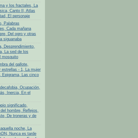
ma y los fractales, La
ica, Canto II, Atlas
tad, El personaje
o, Palabras
tes, Cada mañana
re, Del ogro y otras
La siguanaba
a, Desprendimiento,
a, La sed de los
l mosquito
bra del gallote,
y estrellas - 1, La mujer
n, Epigrama, Las cinco
adecafobia, Ocupación,
s, Inercia, En el
pio significado,
 del hombre, Reflejos,
te, De troneras y de
aquella noche, La
ADN, Nunca es tarde