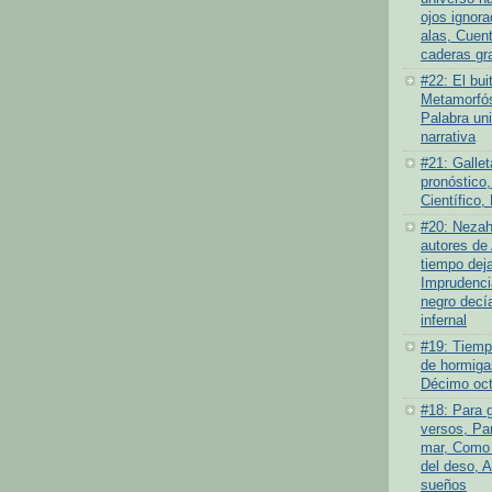
ojos ignor
alas, Cuen
caderas gr
#22: El bui
Metamorfós
Palabra un
narrativa
#21: Gallet
pronóstico,
Científico,
#20: Nezah
autores de 
tiempo deja
Imprudenci
negro decí
infernal
#19: Tiempo
de hormiga
Décimo oct
#18: Para 
versos, Par
mar, Como 
del deso, 
sueños