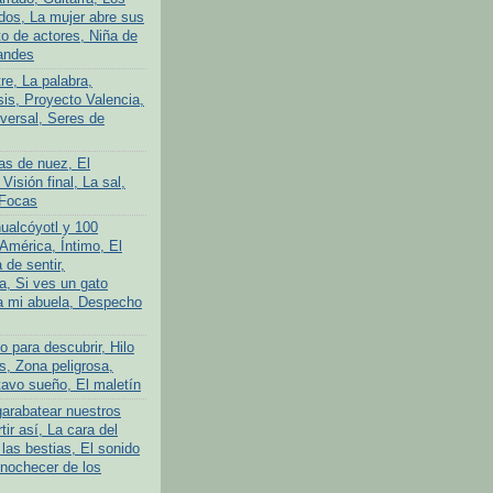
ados, La mujer abre sus
to de actores, Niña de
andes
tre, La palabra,
is, Proyecto Valencia,
iversal, Seres de
as de nuez, El
 Visión final, La sal,
 Focas
ualcóyotl y 100
América, Íntimo, El
 de sentir,
a, Si ves un gato
a mi abuela, Despecho
 para descubrir, Hilo
s, Zona peligrosa,
avo sueño, El maletín
garabatear nuestros
tir así, La cara del
las bestias, El sonido
Anochecer de los