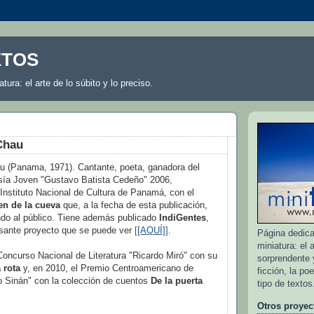
XTOS
atura: el arte de lo súbito y lo preciso.
Chau
au (Panama, 1971). Cantante, poeta, ganadora del
ía Joven "Gustavo Batista Cedeño" 2006,
 Instituto Nacional de Cultura de Panamá, con el
en de la cueva
que, a la fecha de esta publicación,
ndo al público. Tiene además publicado
IndiGentes
,
esante proyecto que se puede ver
[[AQUÍ]]
.
Página dedicad
miniatura: el a
oncurso Nacional de Literatura "Ricardo Miró" con su
sorprendente y
 rota
y, en 2010, el Premio Centroamericano de
ficción, la po
io Sinán" con la colección de cuentos
De la puerta
tipo de textos
Otros proyec