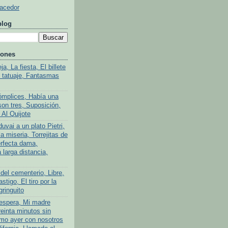
Hacedor
blog
iones
a, La fiesta, El billete
l tatuaje, Fantasmas
ómplices, Había una
son tres, Suposición,
 Al Quijote
uvai a un plato Pietri,
a miseria, Torrejitas de
rfecta dama,
larga distancia,
del cementerio, Libre,
stigo, El tiro por la
gringuito
 espera, Mi madre
reinta minutos sin
mo ayer con nosotros