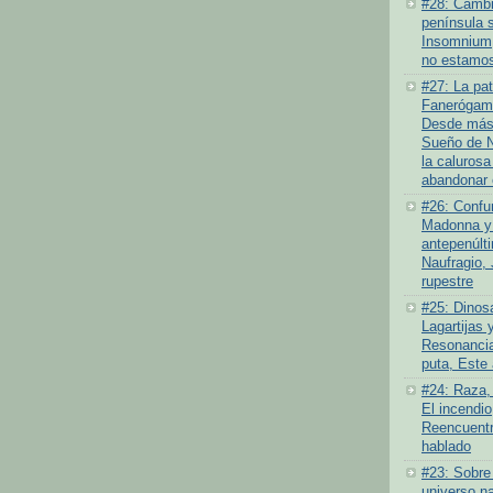
#28: Cambio
península 
Insomnium
no estamos
#27: La pat
Fanerógamo
Desde más 
Sueño de N
la calurosa
abandonar 
#26: Confu
Madonna y 
antepenúlt
Naufragio,
rupestre
#25: Dinosa
Lagartijas y
Resonancia
puta, Este
#24: Raza,
El incendi
Reencuentr
hablado
#23: Sobre
universo na