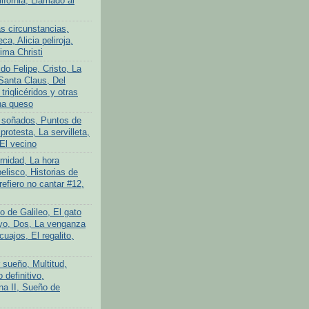
lifornia, Llamado al
s circunstancias,
ca, Alicia peliroja,
ima Christi
do Felipe, Cristo, La
Santa Claus, Del
 triglicéridos y otras
na queso
 soñados, Puntos de
protesta, La servilleta,
El vecino
rnidad, La hora
elisco, Historias de
efiero no cantar #12,
o de Galileo, El gato
yo, Dos, La venganza
cuajos, El regalito,
 sueño, Multitud,
definitivo,
na II, Sueño de