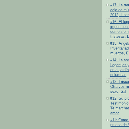
#17: La tra
caja de mús
2012, Liber
#16: El lag
impertinen
como siemp
tristezas, 
#15: Ángel
Inventariad
muertos, E
#14: La som
Lagartijas 
en el jardí
columnas
#13: Trisc
Otra vez má
sexo, Sal
#12: Su pro
Testimonio
Te marchas
amor
#11: Como 
prueba de 