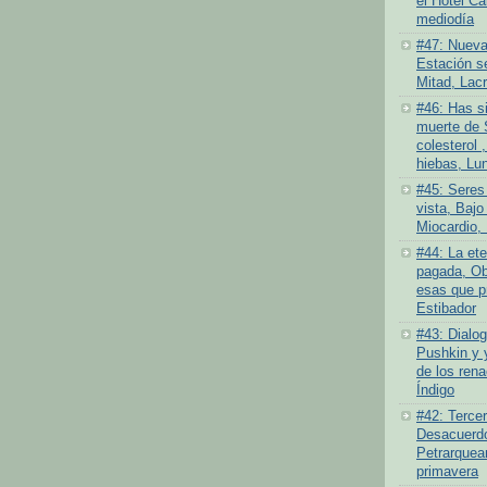
el Hotel Ca
mediodía
#47: Nueva
Estación se
Mitad, Lacr
#46: Has si
muerte de 
colesterol ,
hiebas, Lu
#45: Seres
vista, Bajo 
Miocardio, 
#44: La ete
pagada, Ob
esas que pr
Estibador
#43: Dialog
Pushkin y 
de los rena
Índigo
#42: Tercer
Desacuerdo 
Petrarquea
primavera