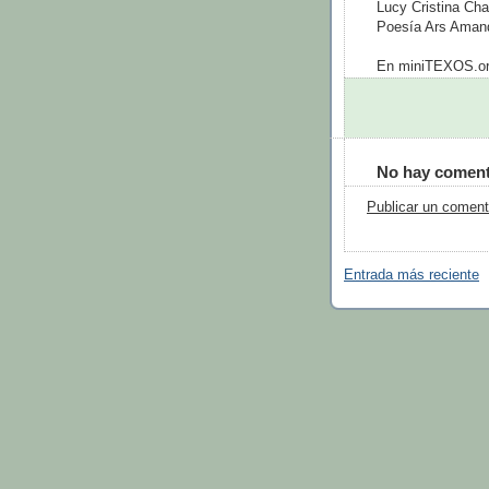
Lucy Cristina Cha
Poesía Ars Aman
En miniTEXOS.org
No hay coment
Publicar un coment
Entrada más reciente