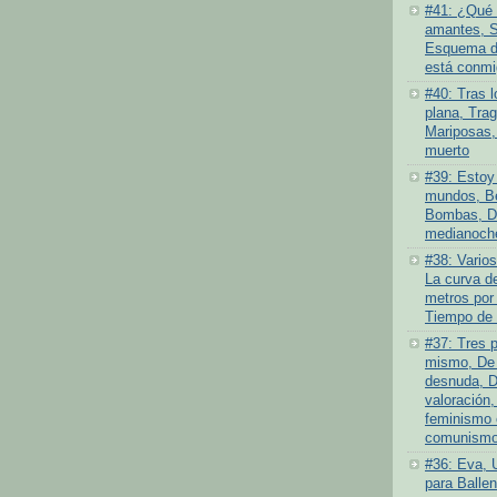
#41: ¿Qué 
amantes, S
Esquema de
está conmi
#40: Tras l
plana, Tra
Mariposas,
muerto
#39: Estoy 
mundos, Be
Bombas, D
medianoch
#38: Varios
La curva de
metros por
Tiempo de 
#37: Tres 
mismo, De 
desnuda, D
valoración,
feminismo 
comunismo 
#36: Eva, 
para Ballen