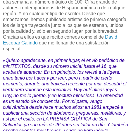
otra semana al número mágico de 100. Cifra grande de
autores contemporáneos de Hispanoamérica o de cualquier
región. Y no cualquier tipo de escritor. Desde que
empezamos, hemos publicado artistas de primera categoría,
los de larga trayectoria junto a los que se estrenan, unidos
por la calidad y, sólo en segundo lugar, por la brevedad.
Gracias a ellos es que recibo correos como el de
David
Escobar Galindo
que me llenan de una satisfacción
especial:
«Quiero agradecerte, en primer lugar, el envío periódico de
miniTEXTOS, desde su número inicial hasta el 16, que
acaba de aparecer. En un principio, los revisé a la ligera,
entre tanto por hacer y por leer; pero a partir de cierto
momento, durante una travesía reciente por mar, descubrí el
verdadero valor de esta iniciativa. Hay auténticas joyas.
Hoy, no me lo pierdo, y en lectura minuciosa. La brevedad
es un estado de conciencia. Por mi parte, vengo
cultivándola desde hace muchos años: en 1981 empecé a
publicar una sección de aforismos, greguerías, metáforas, y
así por el estilo, en LA PRENSA GRÁFICA de San
Salvador: ya son más de 26 años sin faltar un día. Y también
escribo cuentos muy breves. Tengo un libro inédito: