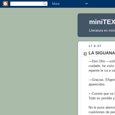
miniTE
Literatura en mini
17.8.07
LA SIGUANAB
—Don Otto —solía 
cuidado, he visto
repente le va a sa
—Gracias, Efigen
aparecidos.
—Conste que se lo
Todo es posible y
No le puse atenci
cuestiones de per