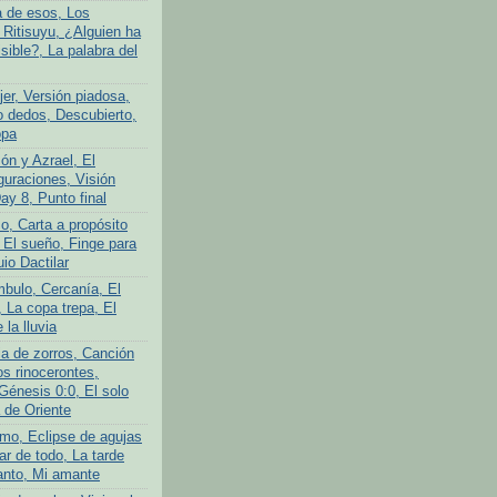
a de esos, Los
 Ritisuyu, ¿Alguien ha
isible?, La palabra del
er, Versión piadosa,
o dedos, Descubierto,
opa
ón y Azrael, El
guraciones, Visión
Day 8, Punto final
o, Carta a propósito
 El sueño, Finge para
uio Dactilar
bulo, Cercanía, El
 La copa trepa, El
 la lluvia
ia de zorros, Canción
os rinocerontes,
Génesis 0:0, El solo
 de Oriente
mo, Eclipse de agujas
ar de todo, La tarde
anto, Mi amante