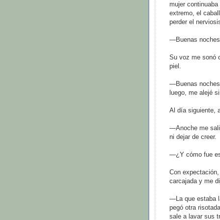
mujer continuaba 
extremo, el cabal
perder el nervio
—Buenas noches,
Su voz me sonó c
piel.
—Buenas noches 
luego, me alejé si
Al día siguiente, 
—Anoche me salió
ni dejar de creer.
—¿Y cómo fue es
Con expectación, l
carcajada y me di
—La que estaba la
pegó otra risotad
sale a lavar sus 