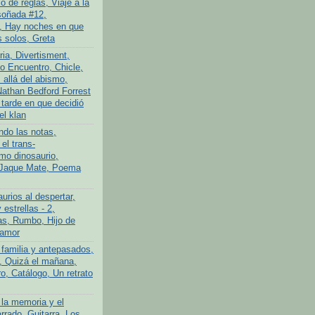
 de reglas, Viaje a la
soñada #12,
, Hay noches en que
 solos, Greta
ria, Divertisment,
 Encuentro, Chicle,
allá del abismo,
athan Bedford Forrest
 tarde en que decidió
el klan
ndo las notas,
el trans-
imo dinosaurio,
 Jaque Mate, Poema
urios al despertar,
 estrellas - 2,
s, Rumbo, Hijo de
 amor
 familia y antepasados,
o, Quizá el mañana,
o, Catálogo, Un retrato
 la memoria y el
rrado, Guitarra, Los