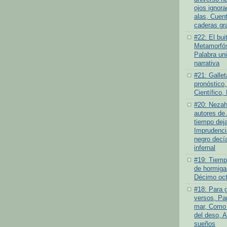
ojos ignor
alas, Cuen
caderas gr
#22: El bui
Metamorfós
Palabra un
narrativa
#21: Gallet
pronóstico,
Científico,
#20: Nezah
autores de 
tiempo deja
Imprudenci
negro decí
infernal
#19: Tiempo
de hormiga
Décimo oct
#18: Para 
versos, Par
mar, Como 
del deso, 
sueños