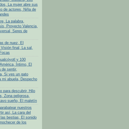
ados, La mujer abre sus
to de actores, Niña de
andes
tre, La palabra,
is, Proyecto Valencia,
iversal, Seres de
as de nuez, El
 Visión final, La sal,
 Focas
ualcóyotl y 100
América, Íntimo, El
 de sentir,
a, Si ves un gato
a mi abuela, Despecho
 para descubrir, Hilo
s, Zona peligrosa,
avo sueño, El maletín
garabatear nuestros
tir así, La cara del
las bestias, El sonido
Anochecer de los