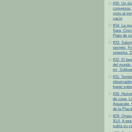
#35: Un dí
conversos,
visto al inv
vacío
#34: La muj
Sara, Cinc
Plato de s
#33: Salom
secreto, Fi
siniestra, 
#32: El bes
del mundo,
mí, Soliloq
#31: Sonám
observador,
fuego sobre
#30: Histor
de cuna, L
Aguacate, 
de la Plaza
#29: Orgas
XLII, A pes
subía su c