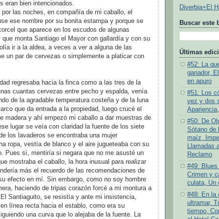
s eran bien intencionados.
Diverbia+El 
 por las noches, en compañía de mi caballo, el
puse ese nombre por su bonita estampa y porque se
Buscar este 
corcel que aparece en los escudos de algunas
 que monta Santiago el Mayor con gallardía y con su
lía ir a la aldea, a veces a ver a alguna de las
Últimas edic
e un par de cervezas o simplemente a platicar con
#52: La quej
ganador, E
en apuro
idad regresaba hacia la finca como a las tres de la
nas cuantas cervezas entre pecho y espalda, venía
#51: Los c
tando de la agradable temperatura costeña y de la luna
vez y dos 
 arco que da entrada a la propiedad, luego crucé el
Apariencia,
e madera y ahí empezó mi caballo a dar muestras de
#50: De Old
se lugar se veía con claridad la fuente de los siete
Sótano de l
de los lavaderos se encontraba una mujer
maíz, Impe
a ropa, vestía de blanco y el aire jugueteaba con su
Llamadas a 
to. Pues sí, mentiría si negara que no me asusté un
Reclamo
ue mostraba el caballo, la hora inusual para realizar
#49: Blues 
andería más el recuerdo de las recomendaciones de
Crimen y ca
n su efecto en mí. Sin embargo, como no soy hombre
culata, Un 
mera, haciendo de tripas corazón forcé a mi montura a
#48: En la
El Santiaguito, se resistía y ante mi insistencia,
ultramar, T
 en línea recta hacia el establo, como era su
tiempo, Co
iguiendo una curva que lo alejaba de la fuente. La