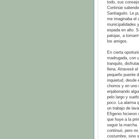
todo, sus consejo
Continúe saliendo
Santiaguito. Le 
me imaginaba el 
municipalidades y
espada en alto. So
patojas, a tomarm
los amigos.
En cierta oportun
madrugada, con u
tranquilo, disfru
llena. Atravesé el
pequeño puente d
inquietud, desde e
chorros y en uno 
enjabonando algun
pelo largo y suel
poco. La alarma q
un trabajo de lav
Efigenio hiciero
que huye a la pri
seguir la marcha. 
continuó, pero no
costumbre, sino s