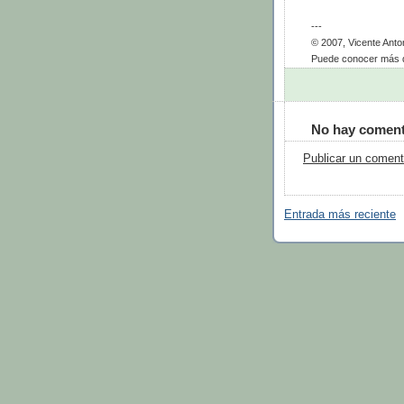
---
© 2007, Vicente Ant
Puede conocer más d
No hay coment
Publicar un coment
Entrada más reciente