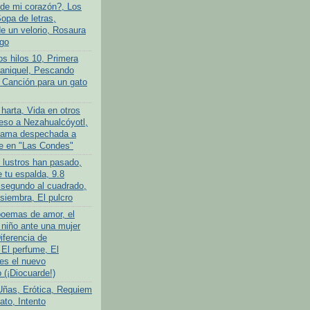
de mi corazón?, Los
opa de letras,
 un velorio, Rosaura
go
os hilos 10, Primera
ganiquel, Pescando
 Canción para un gato
harta, Vida en otros
so a Nezahualcóyotl,
ama despechada a
e en "Las Condes"
 lustros han pasado,
 tu espalda, 9.8
 segundo al cuadrado,
siembra, El pulcro
poemas de amor, el
niño ante una mujer
iferencia de
 El perfume, El
es el nuevo
(¡Diocuarde!)
Uñas, Erótica, Requiem
ato, Intento