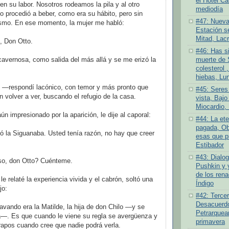
el Hotel Ca
en su labor. Nosotros rodeamos la pila y al otro
mediodía
lo procedió a beber, como era su hábito, pero sin
#47: Nueva
sismo. En ese momento, la mujer me habló:
Estación se
Mitad, Lacr
 Don Otto.
#46: Has si
avernosa, como salida del más allá y se me erizó la
muerte de 
colesterol ,
hiebas, Lu
—respondí lacónico, con temor y más pronto que
#45: Seres
n volver a ver, buscando el refugio de la casa.
vista, Bajo 
Miocardio, 
aún impresionado por la aparición, le dije al caporal:
#44: La ete
pagada, Ob
 la Siguanaba. Usted tenía razón, no hay que creer
esas que pr
Estibador
#43: Dialog
o, don Otto? Cuénteme.
Pushkin y 
de los rena
e relaté la experiencia vivida y el cabrón, soltó una
Índigo
jo:
#42: Tercer
Desacuerdo 
vando era la Matilde, la hija de don Chilo —y se
Petrarquea
a—. Es que cuando le viene su regla se avergüenza y
primavera
trapos cuando cree que nadie podrá verla.