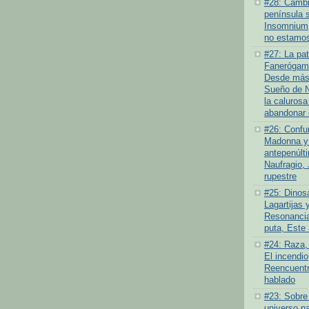
#28: Cambio
península 
Insomnium
no estamos
#27: La pat
Fanerógamo
Desde más 
Sueño de N
la calurosa
abandonar 
#26: Confu
Madonna y 
antepenúlt
Naufragio,
rupestre
#25: Dinosa
Lagartijas y
Resonancia
puta, Este
#24: Raza,
El incendi
Reencuentr
hablado
#23: Sobre
universo na