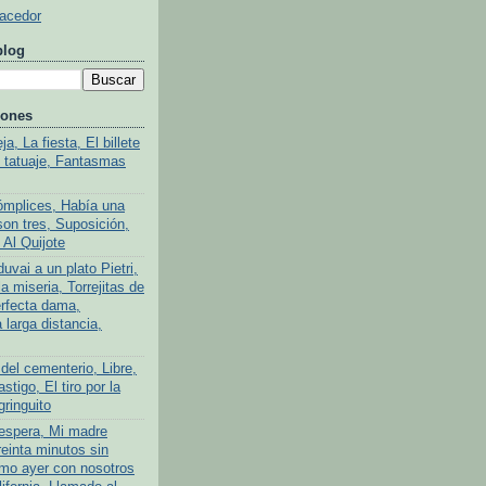
Hacedor
blog
iones
a, La fiesta, El billete
l tatuaje, Fantasmas
ómplices, Había una
son tres, Suposición,
 Al Quijote
uvai a un plato Pietri,
a miseria, Torrejitas de
rfecta dama,
larga distancia,
del cementerio, Libre,
stigo, El tiro por la
gringuito
 espera, Mi madre
reinta minutos sin
mo ayer con nosotros