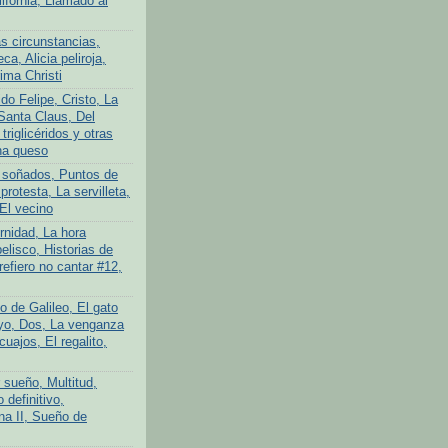
lifornia, Llamado al
s circunstancias,
ca, Alicia peliroja,
ima Christi
do Felipe, Cristo, La
Santa Claus, Del
 triglicéridos y otras
na queso
 soñados, Puntos de
protesta, La servilleta,
El vecino
rnidad, La hora
elisco, Historias de
efiero no cantar #12,
o de Galileo, El gato
yo, Dos, La venganza
cuajos, El regalito,
 sueño, Multitud,
definitivo,
na II, Sueño de