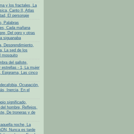
ma y los fractales, La
ica, Canto II, Atlas
tad, El personaje
o, Palabras
tes, Cada mañana
re, Del ogro y otras
La siguanaba
a, Desprendimiento,
a, La sed de los
l mosquito
bra del gallote,
y estrellas - 1, La mujer
n, Epigrama, Las cinco
adecafobia, Ocupación,
s, Inercia, En el
pio significado,
 del hombre, Reflejos,
te, De troneras y de
aquella noche, La
ADN, Nunca es tarde