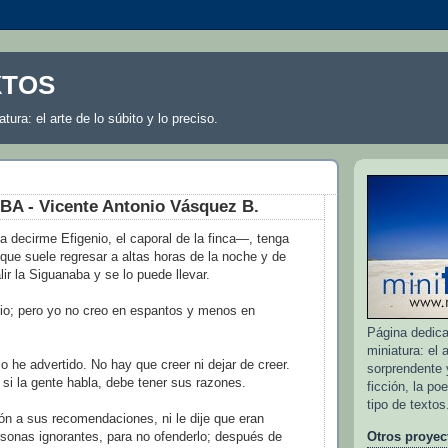
XTOS
atura: el arte de lo súbito y lo preciso.
A - Vicente Antonio Vásquez B.
decirme Efigenio, el caporal de la finca—, tenga
 que suele regresar a altas horas de la noche y de
lir la Siguanaba y se lo puede llevar.
io; pero yo no creo en espantos y menos en
Página dedicad
miniatura: el a
 he advertido. No hay que creer ni dejar de creer.
sorprendente y
 si la gente habla, debe tener sus razones.
ficción, la po
tipo de textos
ón a sus recomendaciones, ni le dije que eran
sonas ignorantes, para no ofenderlo; después de
Otros proyec