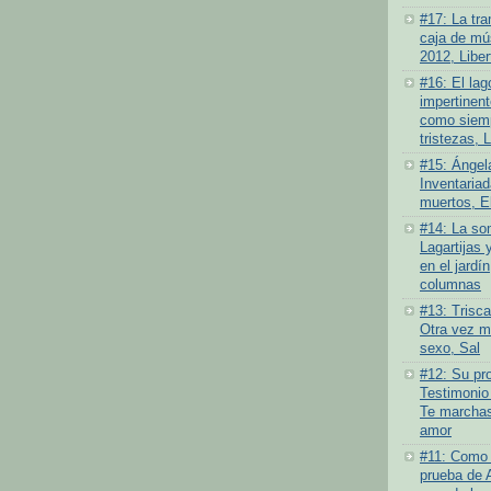
#17: La tra
caja de mús
2012, Liber
#16: El lag
impertinen
como siemp
tristezas, 
#15: Ángel
Inventariad
muertos, E
#14: La som
Lagartijas 
en el jardí
columnas
#13: Trisc
Otra vez má
sexo, Sal
#12: Su pro
Testimonio
Te marchas
amor
#11: Como 
prueba de 