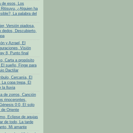
a de esos, Los
 Ritisuyu, ¿Alguien ha
isible?, La palabra del
er, Versión piadosa,
o dedos, Descubierto,
opa
ón y Azrael, El
guraciones, Visión
Day 8, Punto final
o, Carta a propósito
 El sueño, Finge para
uio Dactilar
bulo, Cercanía, El
 La copa trepa, El
 la lluvia
ia de zorros, Canción
os rinocerontes,
Génesis 0:0, El solo
 de Oriente
mo, Eclipse de agujas
ar de todo, La tarde
anto, Mi amante