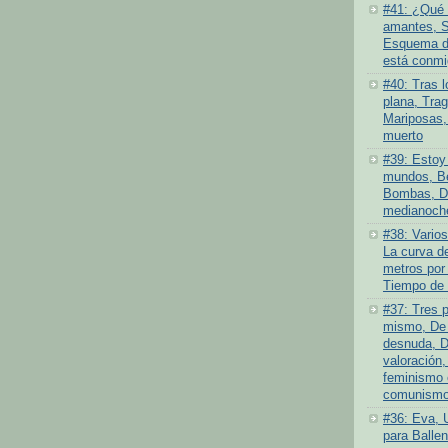
#41: ¿Qué 
amantes, S
Esquema de
está conmi
#40: Tras l
plana, Tra
Mariposas,
muerto
#39: Estoy 
mundos, Be
Bombas, D
medianoch
#38: Varios
La curva de
metros por
Tiempo de 
#37: Tres 
mismo, De 
desnuda, D
valoración,
feminismo 
comunismo 
#36: Eva, 
para Ballen