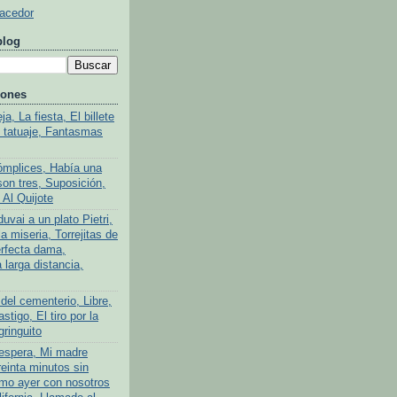
Hacedor
blog
iones
a, La fiesta, El billete
l tatuaje, Fantasmas
ómplices, Había una
son tres, Suposición,
 Al Quijote
uvai a un plato Pietri,
a miseria, Torrejitas de
rfecta dama,
larga distancia,
del cementerio, Libre,
stigo, El tiro por la
gringuito
 espera, Mi madre
reinta minutos sin
mo ayer con nosotros