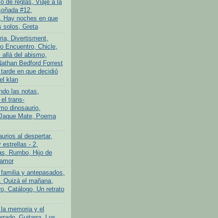
 de reglas, Viaje a la
soñada #12,
, Hay noches en que
 solos, Greta
ria, Divertisment,
 Encuentro, Chicle,
allá del abismo,
athan Bedford Forrest
 tarde en que decidió
el klan
ndo las notas,
el trans-
imo dinosaurio,
 Jaque Mate, Poema
urios al despertar,
 estrellas - 2,
s, Rumbo, Hijo de
 amor
 familia y antepasados,
o, Quizá el mañana,
o, Catálogo, Un retrato
 la memoria y el
rrado, Guitarra, Los