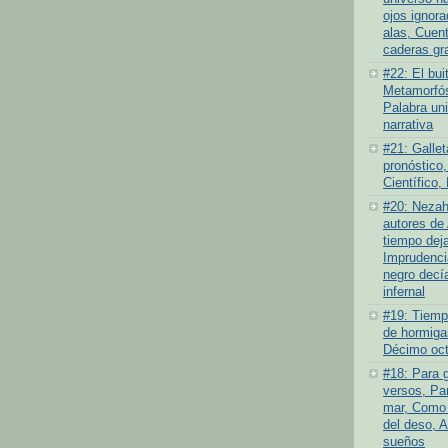
ojos ignor
alas, Cuen
caderas gr
#22: El bui
Metamorfós
Palabra un
narrativa
#21: Gallet
pronóstico,
Científico,
#20: Nezah
autores de 
tiempo deja
Imprudenci
negro decí
infernal
#19: Tiempo
de hormiga
Décimo oct
#18: Para 
versos, Par
mar, Como 
del deso, 
sueños