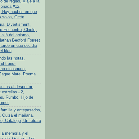
 de reglas, Viaje a la
soñada #12,
, Hay noches en que
 solos, Greta
ria, Divertisment,
 Encuentro, Chicle,
allá del abismo,
athan Bedford Forrest
 tarde en que decidió
el klan
ndo las notas,
el trans-
imo dinosaurio,
 Jaque Mate, Poema
urios al despertar,
 estrellas - 2,
s, Rumbo, Hijo de
 amor
 familia y antepasados,
o, Quizá el mañana,
o, Catálogo, Un retrato
 la memoria y el
rrado, Guitarra, Los