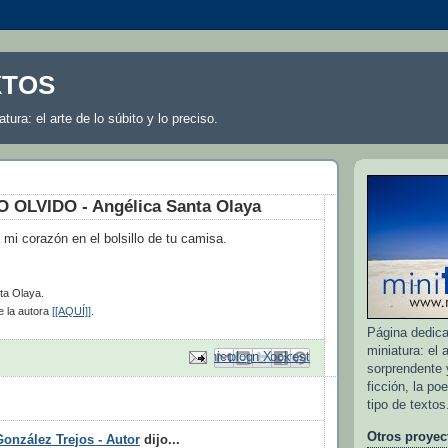
XTOS
atura: el arte de lo súbito y lo preciso.
OLVIDO - Angélica Santa Olaya
 mi corazón en el bolsillo de tu camisa.
ta Olaya.
 la autora
[[AQUÍ]]
.
Página dedicad
miniatura: el a
Enviar por correo electrónico
Compartir con Facebook
Escribe un blog
Compartir en Pinterest
Compartir en X
sorprendente y
ficción, la po
tipo de textos
:
Otros proyec
González Trejos - Autor
dijo...