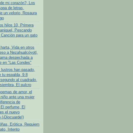
de mi corazón?, Los
opa de letras,
 un velorio, Rosaura
go
os hilos 10, Primera
ganiquel, Pescando
 Canción para un gato
harta, Vida en otros
so a Nezahualcóyotl,
ama despechada a
e en "Las Condes"
 lustros han pasado,
 tu espalda, 9.8
 segundo al cuadrado,
siembra, El pulcro
poemas de amor, el
niño ante una mujer
iferencia de
 El perfume, El
es el nuevo
(¡Diocuarde!)
Uñas, Erótica, Requiem
ato, Intento