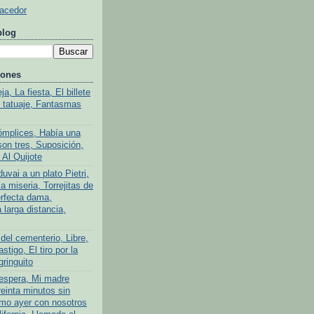
Hacedor
blog
iones
a, La fiesta, El billete
l tatuaje, Fantasmas
ómplices, Había una
son tres, Suposición,
 Al Quijote
uvai a un plato Pietri,
a miseria, Torrejitas de
rfecta dama,
larga distancia,
del cementerio, Libre,
stigo, El tiro por la
gringuito
 espera, Mi madre
reinta minutos sin
mo ayer con nosotros