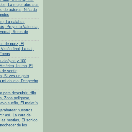
ados, La mujer abre sus
to de actores, Niña de
andes
tre, La palabra,
is, Proyecto Valencia,
iversal, Seres de
as de nuez, El
 Visión final, La sal,
 Focas
ualcóyotl y 100
América, Íntimo, El
 de sentir,
a, Si ves un gato
a mi abuela, Despecho
 para descubrir, Hilo
s, Zona peligrosa,
avo sueño, El maletín
garabatear nuestros
tir así, La cara del
las bestias, El sonido
Anochecer de los