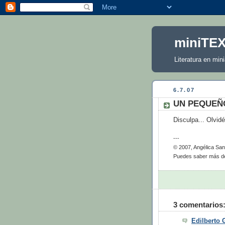
miniTE
Literatura en mini
6.7.07
UN PEQUEÑO 
Disculpa... Olvidé
---
© 2007, Angélica San
Puedes saber más de
3 comentarios
Edilberto 