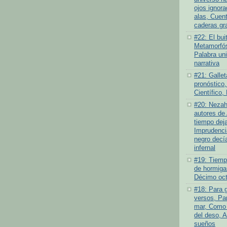
ojos ignor
alas, Cuen
caderas gr
#22: El bui
Metamorfós
Palabra un
narrativa
#21: Gallet
pronóstico,
Científico,
#20: Nezah
autores de 
tiempo deja
Imprudenci
negro decí
infernal
#19: Tiempo
de hormiga
Décimo oct
#18: Para 
versos, Par
mar, Como 
del deso, 
sueños