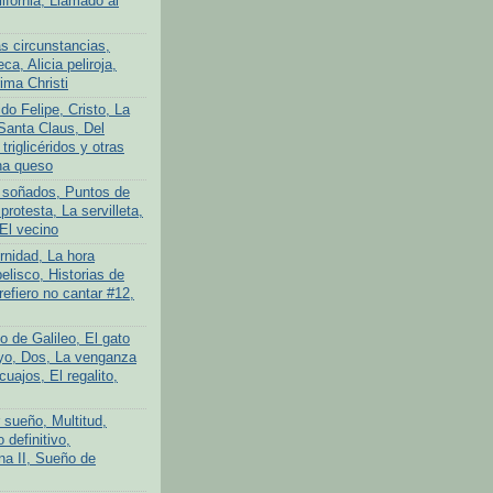
lifornia, Llamado al
s circunstancias,
ca, Alicia peliroja,
ima Christi
do Felipe, Cristo, La
Santa Claus, Del
 triglicéridos y otras
na queso
 soñados, Puntos de
protesta, La servilleta,
El vecino
rnidad, La hora
elisco, Historias de
efiero no cantar #12,
o de Galileo, El gato
yo, Dos, La venganza
cuajos, El regalito,
 sueño, Multitud,
definitivo,
na II, Sueño de