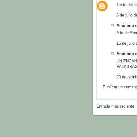
Texto delic
6 de julio 
Anónimo di
A lo de Son
16 de julio
Anónimo di
UN ENCAN
PALABRA
20 de octub
Publicar un coment
Entrada más reciente