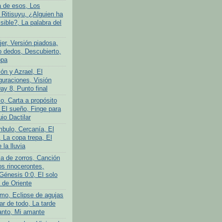
a de esos, Los
 Ritisuyu, ¿Alguien ha
isible?, La palabra del
er, Versión piadosa,
o dedos, Descubierto,
opa
ón y Azrael, El
guraciones, Visión
Day 8, Punto final
o, Carta a propósito
 El sueño, Finge para
uio Dactilar
bulo, Cercanía, El
 La copa trepa, El
 la lluvia
ia de zorros, Canción
os rinocerontes,
Génesis 0:0, El solo
 de Oriente
mo, Eclipse de agujas
ar de todo, La tarde
anto, Mi amante