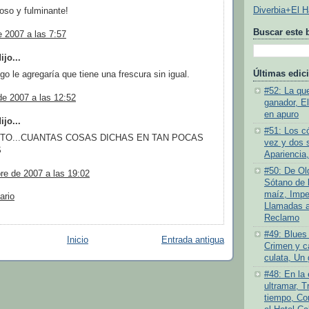
Diverbia+El 
ioso y fulminante!
Buscar este 
de 2007 a las 7:57
jo...
Últimas edic
go le agregaría que tiene una frescura sin igual.
#52: La quej
 de 2007 a las 12:52
ganador, E
en apuro
jo...
#51: Los c
TO...CUANTAS COSAS DICHAS EN TAN POCAS
vez y dos 
S
Apariencia,
#50: De Old
re de 2007 a las 19:02
Sótano de l
maíz, Impe
ario
Llamadas a 
Reclamo
#49: Blues 
Inicio
Entrada antigua
Crimen y ca
culata, Un 
#48: En la
ultramar, T
tiempo, Co