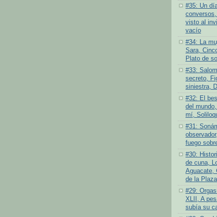
#35: Un dí
conversos,
visto al inv
vacío
#34: La muj
Sara, Cinc
Plato de s
#33: Salom
secreto, Fi
siniestra, 
#32: El bes
del mundo,
mí, Soliloq
#31: Sonám
observador,
fuego sobre
#30: Histor
de cuna, L
Aguacate, 
de la Plaza
#29: Orgas
XLII, A pes
subía su c