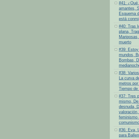
#41: ¿Qué 
amantes, S
Esquema de
está conmi
#40: Tras l
plana, Tra
Mariposas,
muerto
#39: Estoy 
mundos, Be
Bombas, D
medianoch
#38: Varios
La curva de
metros por
Tiempo de 
#37: Tres 
mismo, De 
desnuda, D
valoración,
feminismo 
comunismo 
#36: Eva, 
para Ballen