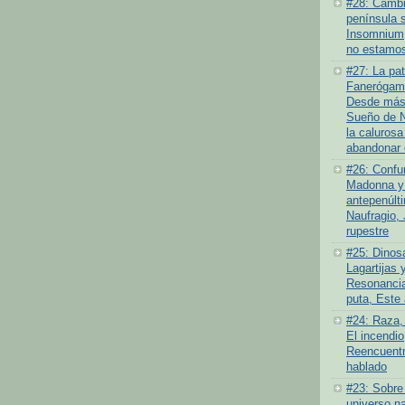
#28: Cambio
península 
Insomnium
no estamos
#27: La pat
Fanerógamo
Desde más 
Sueño de N
la calurosa
abandonar 
#26: Confu
Madonna y 
antepenúlt
Naufragio,
rupestre
#25: Dinosa
Lagartijas y
Resonancia
puta, Este
#24: Raza,
El incendi
Reencuentr
hablado
#23: Sobre
universo na