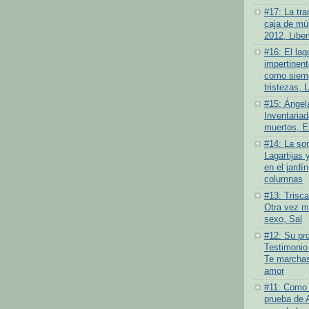
#17: La tra
caja de mús
2012, Liber
#16: El lag
impertinen
como siemp
tristezas, 
#15: Ángel
Inventariad
muertos, E
#14: La som
Lagartijas 
en el jardí
columnas
#13: Trisc
Otra vez má
sexo, Sal
#12: Su pro
Testimonio
Te marchas
amor
#11: Como 
prueba de 