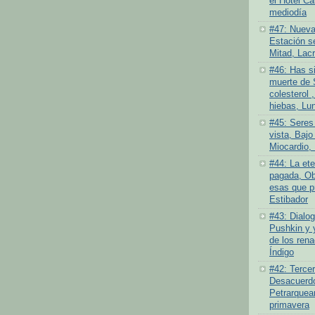
el Hotel Ca
mediodía
#47: Nueva
Estación se
Mitad, Lacr
#46: Has si
muerte de 
colesterol ,
hiebas, Lu
#45: Seres
vista, Bajo 
Miocardio, 
#44: La ete
pagada, Ob
esas que pr
Estibador
#43: Dialog
Pushkin y 
de los rena
Índigo
#42: Tercer
Desacuerdo 
Petrarquea
primavera