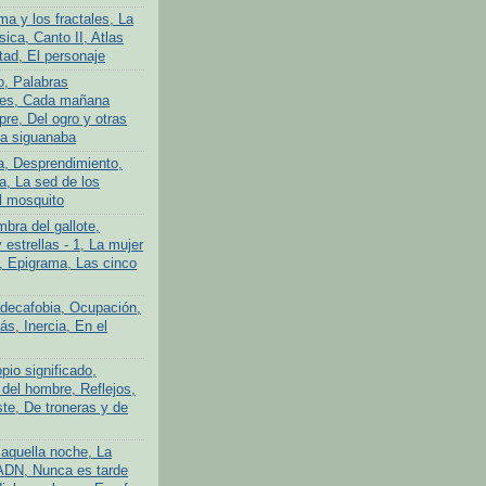
ma y los fractales, La
ica, Canto II, Atlas
tad, El personaje
o, Palabras
tes, Cada mañana
re, Del ogro y otras
La siguanaba
a, Desprendimiento,
a, La sed de los
l mosquito
bra del gallote,
y estrellas - 1, La mujer
n, Epigrama, Las cinco
adecafobia, Ocupación,
s, Inercia, En el
pio significado,
 del hombre, Reflejos,
te, De troneras y de
aquella noche, La
ADN, Nunca es tarde