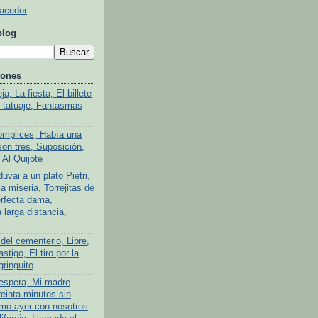
Hacedor
blog
iones
a, La fiesta, El billete
l tatuaje, Fantasmas
ómplices, Había una
son tres, Suposición,
 Al Quijote
uvai a un plato Pietri,
a miseria, Torrejitas de
rfecta dama,
larga distancia,
del cementerio, Libre,
stigo, El tiro por la
gringuito
 espera, Mi madre
reinta minutos sin
mo ayer con nosotros