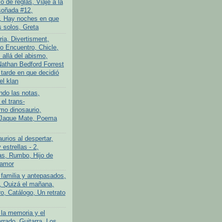
 de reglas, Viaje a la
soñada #12,
, Hay noches en que
 solos, Greta
ria, Divertisment,
 Encuentro, Chicle,
allá del abismo,
athan Bedford Forrest
 tarde en que decidió
el klan
ndo las notas,
el trans-
imo dinosaurio,
 Jaque Mate, Poema
urios al despertar,
 estrellas - 2,
s, Rumbo, Hijo de
 amor
 familia y antepasados,
o, Quizá el mañana,
o, Catálogo, Un retrato
 la memoria y el
rrado, Guitarra, Los