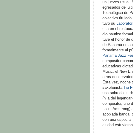
un jueves usual. 
egresados del últ
Tecnológica de P
colectivo titulado 
tuvo su
Laborator
cita en el restau
dio bautizo forma
tuve el honor de 
de Panamá en aus
formalmente al pú
Panamá Jazz Fes
compositor pan
educativas dictad
Music, el New Eng
otros conservator
Esta vez, noche d
saxofonista
Tia F
una sobredosis de
(hija del legend
compositor, uno d
Louis Amstrong) q
acoplada banda, c
con una especial
ciudad estuvieran 