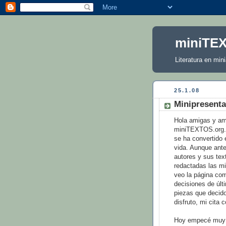
miniTE
Literatura en mini
25.1.08
Minipresenta
Hola amigas y ami
miniTEXTOS.org. 
se ha convertido 
vida. Aunque ante
autores y sus text
redactadas las mi
veo la página com
decisiones de últ
piezas que decido
disfruto, mi cita 
Hoy empecé muy t