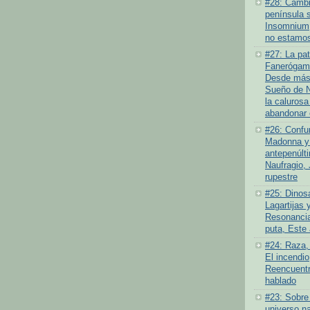
#28: Cambio
península 
Insomnium
no estamos
#27: La pat
Fanerógamo
Desde más 
Sueño de N
la calurosa
abandonar 
#26: Confu
Madonna y 
antepenúlt
Naufragio,
rupestre
#25: Dinosa
Lagartijas y
Resonancia
puta, Este
#24: Raza,
El incendi
Reencuentr
hablado
#23: Sobre
universo na