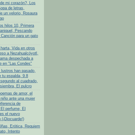
de mi corazón?, Los
opa de letras,
 un velorio, Rosaura
go
os hilos 10, Primera
ganiquel, Pescando
 Canción para un gato
harta, Vida en otros
so a Nezahualcóyotl,
ama despechada a
e en "Las Condes"
 lustros han pasado,
 tu espalda, 9.8
 segundo al cuadrado,
siembra, El pulcro
poemas de amor, el
niño ante una mujer
iferencia de
 El perfume, El
es el nuevo
(¡Diocuarde!)
Uñas, Erótica, Requiem
ato, Intento