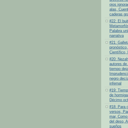
ojos ignor
alas, Cuen
caderas gr
#22: El bui
Metamorfós
Palabra un
narrativa
#21: Gallet
pronóstico,
Científico,
#20: Nezah
autores de 
tiempo deja
Imprudenci
negro decí
infernal
#19: Tiempo
de hormiga
Décimo oct
#18: Para 
versos, Par
mar, Como 
del deso, 
sueños