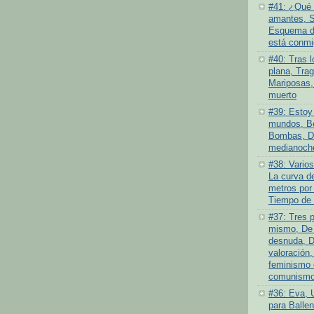
#41: ¿Qué 
amantes, S
Esquema de
está conmi
#40: Tras l
plana, Tra
Mariposas,
muerto
#39: Estoy 
mundos, Be
Bombas, D
medianoch
#38: Varios
La curva de
metros por
Tiempo de 
#37: Tres 
mismo, De 
desnuda, D
valoración,
feminismo 
comunismo 
#36: Eva, 
para Ballen