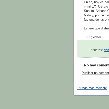
En fin, hoy es pa
miniTEXTOS.org e
Santim, Adriano C
Melo y, por prime
fue una de las onc
Espero que disfr
JLRP, editor
Etiquetas:
dan
No hay coment
Publicar un coment
Entrada más reciente