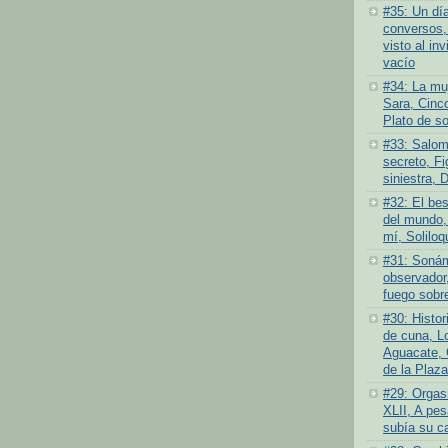
#35: Un dí
conversos,
visto al inv
vacío
#34: La muj
Sara, Cinc
Plato de s
#33: Salom
secreto, Fi
siniestra, 
#32: El bes
del mundo,
mí, Soliloq
#31: Sonám
observador,
fuego sobre
#30: Histor
de cuna, L
Aguacate, 
de la Plaza
#29: Orgas
XLII, A pes
subía su c