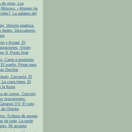
a de esos, Los
 Ritisuyu, ¿Alguien ha
isible?, La palabra del
er, Versión piadosa,
o dedos, Descubierto,
opa
ón y Azrael, El
guraciones, Visión
Day 8, Punto final
o, Carta a propósito
 El sueño, Finge para
uio Dactilar
bulo, Cercanía, El
 La copa trepa, El
 la lluvia
ia de zorros, Canción
os rinocerontes,
Génesis 0:0, El solo
 de Oriente
mo, Eclipse de agujas
ar de todo, La tarde
anto, Mi amante