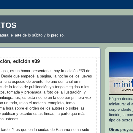
XTOS
atura: el arte de lo súbito y lo preciso.
ción, edición #39
gos, es un honor presentarles hoy la edición #39 de
Desde que empecé la página, la noche de los jueves
en una especie de evento literario semanal en mi
s de la fecha de publicación ya tengo elegidos a los
os, tomada y preparada la foto de la ilustración, y
nibiografías, es esta noche en la que por primera vez
Página dedicad
o un todo, releo el material completo, tomo
miniatura: el a
ima hora sobre el orden de los autores o sobre las
sorprendente y
 publicar y escribo estas líneas, la parte que más
ficción, la po
con ustedes.
tipo de textos
arde. Y es que en la ciudad de Panamá no ha sido
Otros proyec