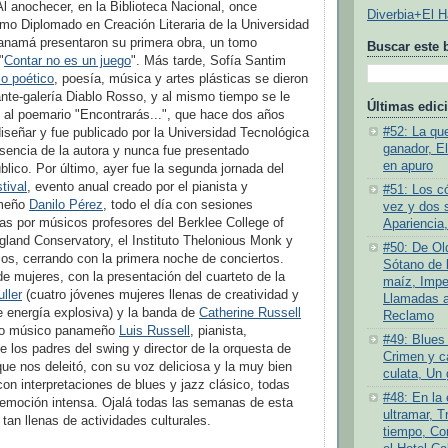
Al anochecer, en la Biblioteca Nacional, once
Diverbia+El 
imo Diplomado en Creación Literaria de la Universidad
anamá presentaron su primera obra, un tomo
Buscar este 
"
Contar no es un juego
". Más tarde, Sofía Santim
io poético
, poesía, música y artes plásticas se dieron
rante-galería Diablo Rosso, y al mismo tiempo se le
Últimas edic
l al poemario "Encontrarás...", que hace dos años
#52: La quej
diseñar y fue publicado por la Universidad Tecnológica
ganador, E
encia de la autora y nunca fue presentado
en apuro
blico. Por último, ayer fue la segunda jornada del
tival
, evento anual creado por el pianista y
#51: Los c
ameño
Danilo Pérez
, todo el día con sesiones
vez y dos 
as por músicos profesores del Berklee College of
Apariencia,
land Conservatory, el Instituto Thelonious Monk y
#50: De Old
ios, cerrando con la primera noche de conciertos.
Sótano de l
e mujeres, con la presentación del cuarteto de la
maíz, Impe
uller
(cuatro jóvenes mujeres llenas de creatividad y
Llamadas a 
 energía explosiva) y la banda de
Catherine Russell
Reclamo
ario músico panameño
Luis Russell
, pianista,
#49: Blues 
e los padres del swing y director de la orquesta de
Crimen y ca
ue nos deleitó, con su voz deliciosa y la muy bien
culata, Un 
on interpretaciones de blues y jazz clásico, todas
#48: En la
 emoción intensa. Ojalá todas las semanas de esta
ultramar, T
tan llenas de actividades culturales.
tiempo, Co