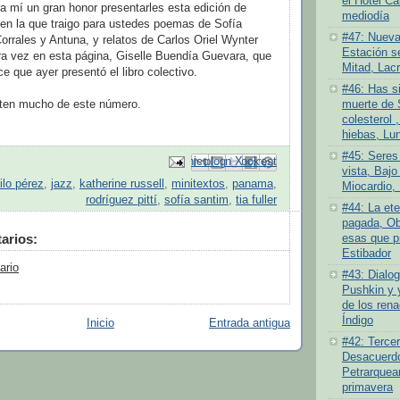
el Hotel Ca
ra mí un gran honor presentarles esta edición de
mediodía
n la que traigo para ustedes poemas de Sofía
#47: Nueva
orrales y Antuna, y relatos de Carlos Oriel Wynter
Estación se
ra vez en esta página, Giselle Buendía Guevara, que
Mitad, Lacr
e que ayer presentó el libro colectivo.
#46: Has si
uten mucho de este número.
muerte de 
colesterol ,
hiebas, Lu
#45: Seres
Enviar por correo electrónico
Compartir con Facebook
Escribe un blog
Compartir en Pinterest
Compartir en X
vista, Bajo 
ilo pérez
,
jazz
,
katherine russell
,
minitextos
,
panama
,
Miocardio, 
rodríguez pittí
,
sofía santim
,
tia fuller
#44: La ete
pagada, Ob
arios:
esas que pr
Estibador
ario
#43: Dialog
Pushkin y 
de los rena
Índigo
Inicio
Entrada antigua
#42: Tercer
Desacuerdo 
Petrarquea
primavera