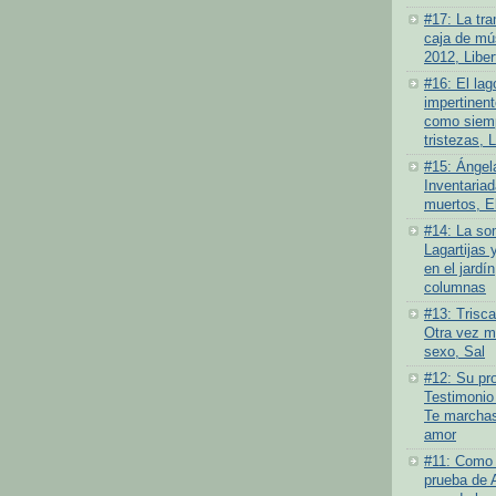
#17: La tra
caja de mús
2012, Liber
#16: El lag
impertinen
como siemp
tristezas, 
#15: Ángel
Inventariad
muertos, E
#14: La som
Lagartijas 
en el jardí
columnas
#13: Trisc
Otra vez má
sexo, Sal
#12: Su pro
Testimonio
Te marchas
amor
#11: Como 
prueba de 