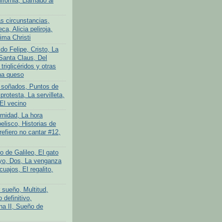
lifornia, Llamado al
s circunstancias,
ca, Alicia peliroja,
ima Christi
do Felipe, Cristo, La
Santa Claus, Del
 triglicéridos y otras
na queso
 soñados, Puntos de
protesta, La servilleta,
El vecino
rnidad, La hora
elisco, Historias de
efiero no cantar #12,
o de Galileo, El gato
yo, Dos, La venganza
cuajos, El regalito,
 sueño, Multitud,
definitivo,
na II, Sueño de