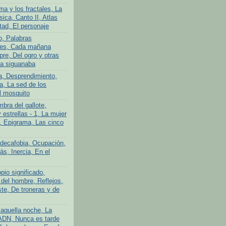
ma y los fractales, La
ica, Canto II, Atlas
tad, El personaje
o, Palabras
tes, Cada mañana
re, Del ogro y otras
La siguanaba
a, Desprendimiento,
a, La sed de los
l mosquito
bra del gallote,
y estrellas - 1, La mujer
n, Epigrama, Las cinco
adecafobia, Ocupación,
s, Inercia, En el
pio significado,
 del hombre, Reflejos,
te, De troneras y de
aquella noche, La
ADN, Nunca es tarde