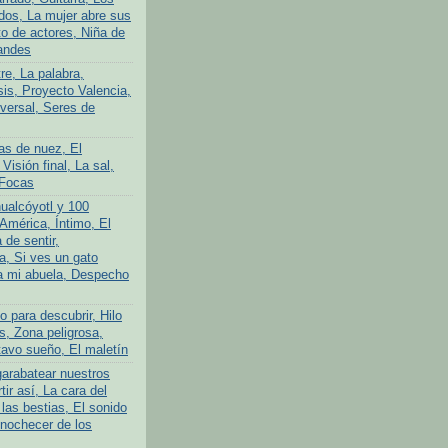
ados, La mujer abre sus
to de actores, Niña de
andes
tre, La palabra,
is, Proyecto Valencia,
iversal, Seres de
as de nuez, El
 Visión final, La sal,
 Focas
ualcóyotl y 100
América, Íntimo, El
 de sentir,
a, Si ves un gato
a mi abuela, Despecho
 para descubrir, Hilo
s, Zona peligrosa,
avo sueño, El maletín
garabatear nuestros
tir así, La cara del
las bestias, El sonido
Anochecer de los