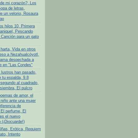
de mi corazón?, Los
opa de letras,
 un velorio, Rosaura
go
os hilos 10, Primera
ganiquel, Pescando
 Canción para un gato
harta, Vida en otros
so a Nezahualcóyotl,
ama despechada a
e en "Las Condes"
 lustros han pasado,
 tu espalda, 9.8
 segundo al cuadrado,
siembra, El pulcro
poemas de amor, el
niño ante una mujer
iferencia de
 El perfume, El
es el nuevo
(¡Diocuarde!)
Uñas, Erótica, Requiem
ato, Intento