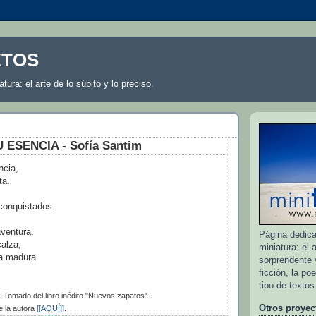
XTOS
atura: el arte de lo súbito y lo preciso.
 ESENCIA - Sofía Santim
ncia,
ta.
conquistados.
aventura.
Página dedicad
alza,
miniatura: el a
ya madura.
sorprendente y
ficción, la po
tipo de textos
. Tomado del libro inédito "Nuevos zapatos".
Otros proyec
 la autora
[[AQUÍ]]
.