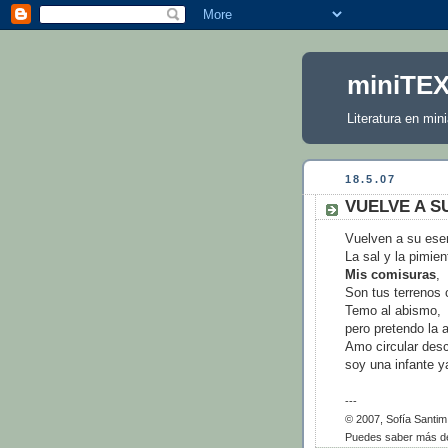
miniTE
Literatura en mini
18.5.07
VUELVE A SU
Vuelven a su ese
La sal y la pimien
Mis comisuras
,
Son tus terrenos 
Temo al abismo,
pero pretendo la 
Amo circular desc
soy una infante 
---
© 2007, Sofía Santim
Puedes saber más de