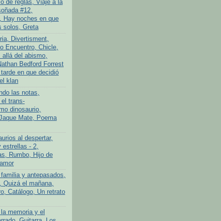
 de reglas, Viaje a la
soñada #12,
, Hay noches en que
 solos, Greta
ria, Divertisment,
 Encuentro, Chicle,
allá del abismo,
athan Bedford Forrest
 tarde en que decidió
el klan
ndo las notas,
el trans-
imo dinosaurio,
 Jaque Mate, Poema
urios al despertar,
 estrellas - 2,
s, Rumbo, Hijo de
 amor
 familia y antepasados,
o, Quizá el mañana,
o, Catálogo, Un retrato
 la memoria y el
rrado, Guitarra, Los