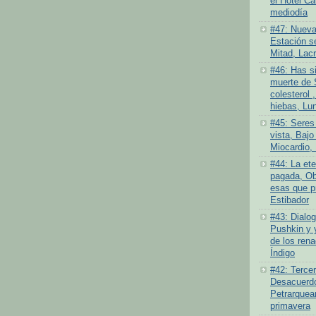
el Hotel Ca
mediodía
#47: Nueva
Estación se
Mitad, Lacr
#46: Has si
muerte de 
colesterol ,
hiebas, Lu
#45: Seres
vista, Bajo 
Miocardio, 
#44: La ete
pagada, Ob
esas que pr
Estibador
#43: Dialog
Pushkin y 
de los rena
Índigo
#42: Tercer
Desacuerdo 
Petrarquea
primavera