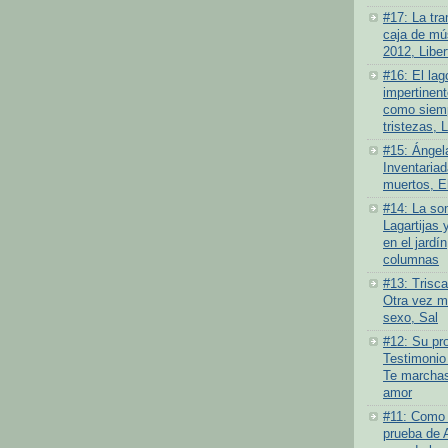
#17: La tra
caja de mús
2012, Liber
#16: El lag
impertinen
como siemp
tristezas, 
#15: Ángel
Inventariad
muertos, E
#14: La som
Lagartijas 
en el jardí
columnas
#13: Trisc
Otra vez má
sexo, Sal
#12: Su pro
Testimonio
Te marchas
amor
#11: Como 
prueba de 