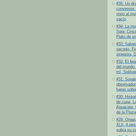
#35: Un dí
conversos,
visto al inv
vacío
#34: La muj
Sara, Cinc
Plato de s
#33: Salom
secreto, Fi
siniestra, 
#32: El bes
del mundo,
mí, Soliloq
#31: Sonám
observador,
fuego sobre
#30: Histor
de cuna, L
Aguacate, 
de la Plaza
#29: Orgas
XLII, A pes
subía su c