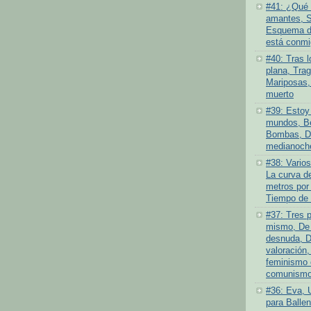
#41: ¿Qué 
amantes, S
Esquema de
está conmi
#40: Tras l
plana, Tra
Mariposas,
muerto
#39: Estoy 
mundos, Be
Bombas, D
medianoch
#38: Varios
La curva de
metros por
Tiempo de 
#37: Tres 
mismo, De 
desnuda, D
valoración,
feminismo 
comunismo 
#36: Eva, 
para Ballen