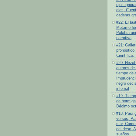
ojos ignor
alas, Cuen
caderas gr
#22: El bui
Metamorfós
Palabra un
narrativa
#21: Gallet
pronóstico,
Científico,
#20: Nezah
autores de 
tiempo deja
Imprudenci
negro decí
infernal
#19: Tiempo
de hormiga
Décimo oct
#18: Para 
versos, Par
mar, Como 
del deso, 
sueños