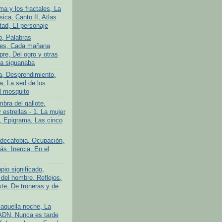
ma y los fractales, La
ica, Canto II, Atlas
tad, El personaje
o, Palabras
tes, Cada mañana
re, Del ogro y otras
La siguanaba
a, Desprendimiento,
a, La sed de los
l mosquito
bra del gallote,
y estrellas - 1, La mujer
n, Epigrama, Las cinco
adecafobia, Ocupación,
s, Inercia, En el
pio significado,
 del hombre, Reflejos,
te, De troneras y de
aquella noche, La
ADN, Nunca es tarde