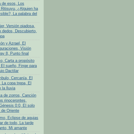
a de esos, Los
 Ritisuyu, ¿Alguien ha
isible?, La palabra del
er, Versión piadosa,
o dedos, Descubierto,
opa
ón y Azrael, El
guraciones, Visión
Day 8, Punto final
o, Carta a propósito
 El sueño, Finge para
uio Dactilar
bulo, Cercanía, El
 La copa trepa, El
 la lluvia
ia de zorros, Canción
os rinocerontes,
Génesis 0:0, El solo
 de Oriente
mo, Eclipse de agujas
ar de todo, La tarde
anto, Mi amante