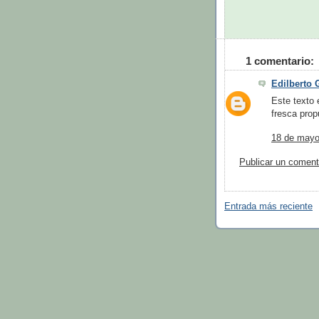
1 comentario:
Edilberto 
Este texto 
fresca prop
18 de mayo
Publicar un coment
Entrada más reciente