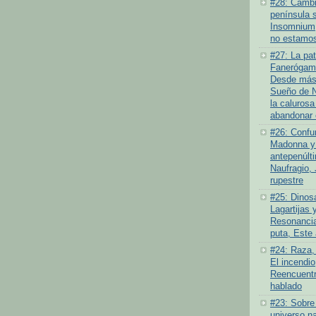
#28: Cambio
península 
Insomnium
no estamos
#27: La pat
Fanerógamo
Desde más 
Sueño de N
la calurosa
abandonar 
#26: Confu
Madonna y 
antepenúlt
Naufragio,
rupestre
#25: Dinosa
Lagartijas y
Resonancia
puta, Este
#24: Raza,
El incendi
Reencuentr
hablado
#23: Sobre
universo na