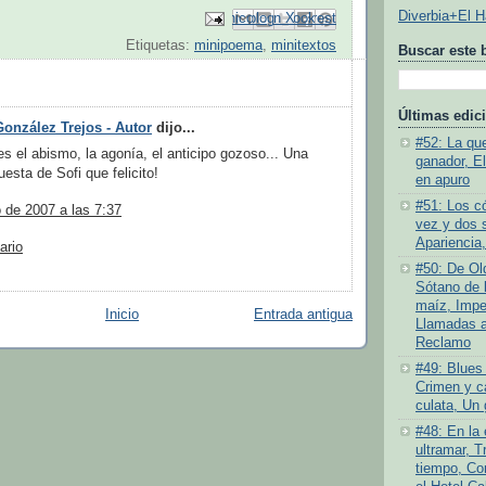
Diverbia+El 
Enviar por correo electrónico
Compartir con Facebook
Escribe un blog
Compartir en Pinterest
Compartir en X
Etiquetas:
minipoema
,
minitextos
Buscar este 
Últimas edic
González Trejos - Autor
dijo...
#52: La quej
es el abismo, la agonía, el anticipo gozoso... Una
ganador, E
uesta de Sofi que felicito!
en apuro
#51: Los c
 de 2007 a las 7:37
vez y dos 
Apariencia,
ario
#50: De Old
Sótano de l
maíz, Impe
Inicio
Entrada antigua
Llamadas a 
Reclamo
#49: Blues 
Crimen y ca
culata, Un 
#48: En la
ultramar, T
tiempo, Co