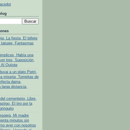
Hacedor
blog
iones
a, La fiesta, El billete
l tatuaje, Fantasmas
ómplices, Había una
son tres, Suposición,
 Al Quijote
uvai a un plato Pietri,
a miseria, Torrejitas de
rfecta dama,
larga distancia,
del cementerio, Libre,
stigo, El tiro por la
gringuito
 espera, Mi madre
reinta minutos sin
mo ayer con nosotros