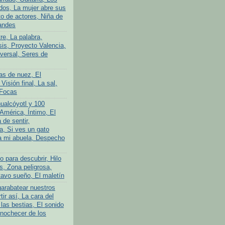
ados, La mujer abre sus
to de actores, Niña de
andes
tre, La palabra,
is, Proyecto Valencia,
iversal, Seres de
as de nuez, El
 Visión final, La sal,
 Focas
ualcóyotl y 100
América, Íntimo, El
 de sentir,
a, Si ves un gato
a mi abuela, Despecho
 para descubrir, Hilo
s, Zona peligrosa,
avo sueño, El maletín
garabatear nuestros
tir así, La cara del
las bestias, El sonido
Anochecer de los